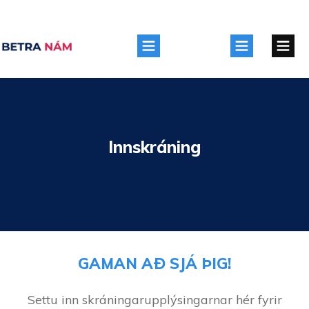
Innskráning
GAMAN AÐ SJÁ ÞIG!
Settu inn skráningarupplýsingarnar hér fyrir