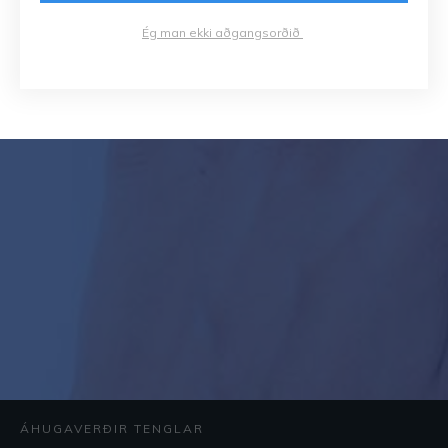
Ég man ekki aðgangsorðið
ÁHUGAVERÐIR TENGLAR