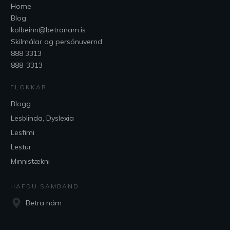
Home
Blog
kolbeinn@betranam.is
Skilmálar og persónuvernd
888 3313
888-3313
FLOKKAR
Blogg
Lesblinda, Dyslexia
Lesfimi
Lestur
Minnistækni
HAFÐU SAMBAND
Betra nám