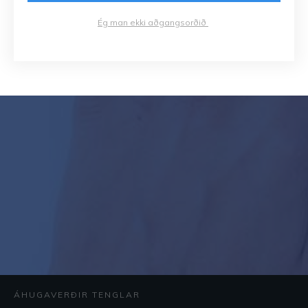
Ég man ekki aðgangsorðið
ÁHUGAVERÐIR TENGLAR