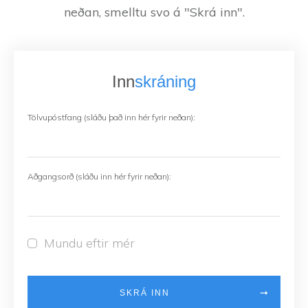
neðan, smelltu svo á "Skrá inn".
Inn
skráning
Tölvupóstfang (sláðu það inn hér fyrir neðan):
Aðgangsorð (sláðu inn hér fyrir neðan):
Mundu eftir mér
SKRÁ INN