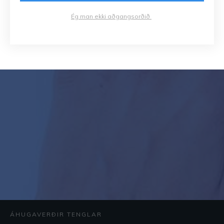
Ég man ekki aðgangsorðið
ÁHUGAVERÐIR TENGLAR