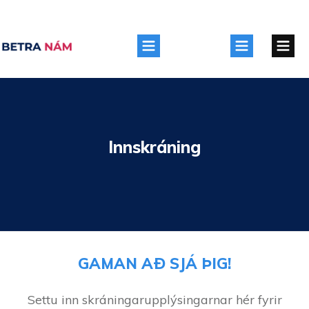
Innskráning
GAMAN AÐ SJÁ ÞIG!
Settu inn skráningarupplýsingarnar hér fyrir