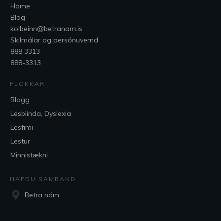
Home
Blog
kolbeinn@betranam.is
Skilmálar og persónuvernd
888 3313
888-3313
FLOKKAR
Blogg
Lesblinda, Dyslexia
Lesfimi
Lestur
Minnistækni
HAFÐU SAMBAND
Betra nám