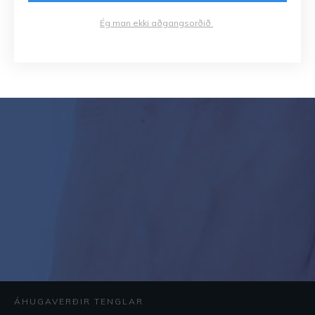
Ég man ekki aðgangsorðið
ÁHUGAVERÐIR TENGLAR