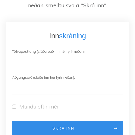
neðan, smelltu svo á "Skrá inn".
Inn
skráning
Tölvupóstfang (sláðu það inn hér fyrir neðan):
Aðgangsorð (sláðu inn hér fyrir neðan):
Mundu eftir mér
SKRÁ INN