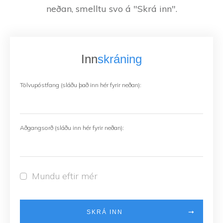
neðan, smelltu svo á "Skrá inn".
Inn
skráning
Tölvupóstfang (sláðu það inn hér fyrir neðan):
Aðgangsorð (sláðu inn hér fyrir neðan):
Mundu eftir mér
SKRÁ INN