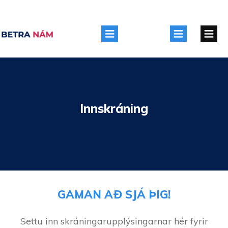
Innskráning
GAMAN AÐ SJÁ ÞIG!
Settu inn skráningarupplýsingarnar hér fyrir