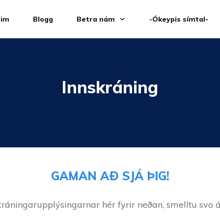
eim
Blogg
Betra nám
-Ókeypis símtal-
Innskráning
GAMAN AÐ SJÁ ÞIG!
kráningarupplýsingarnar hér fyrir neðan, smelltu svo á