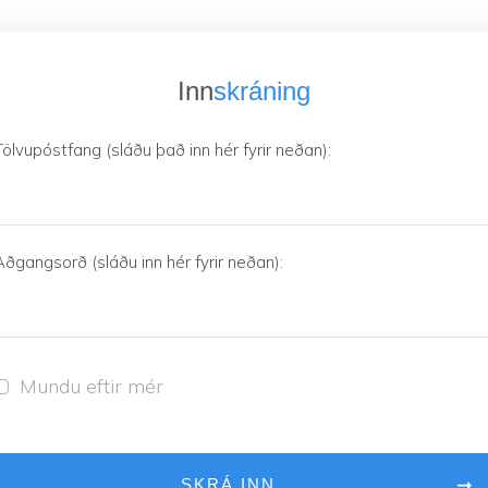
Inn
skráning
Tölvupóstfang (sláðu það inn hér fyrir neðan):
Aðgangsorð (sláðu inn hér fyrir neðan):
Mundu eftir mér
SKRÁ INN