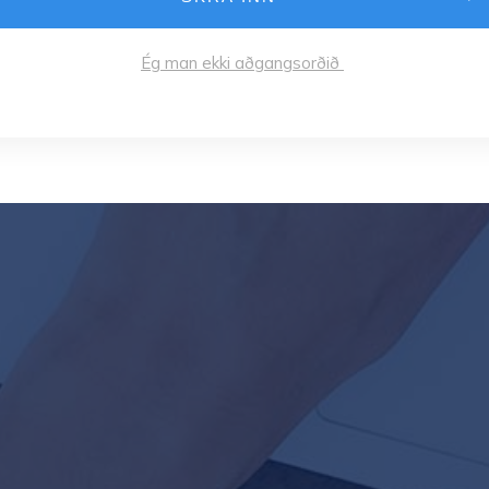
Ég man ekki aðgangsorðið