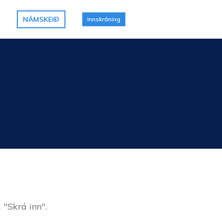
NÁMSKEIÐ
Innskráning
 "Skrá inn".