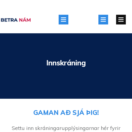
Innskráning
GAMAN AÐ SJÁ ÞIG!
Settu inn skráningarupplýsingarnar hér fyrir