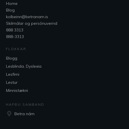
Home
Blog
kolbeinn@betranam.is
Skilmálar og persónuvernd
888 3313
888-3313
FLOKKAR
Blogg
Lesblinda, Dyslexia
Lesfimi
Lestur
Minnistækni
HAFÐU SAMBAND
Betra nám