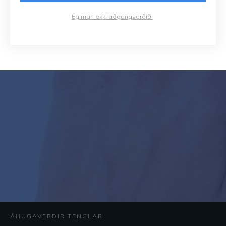
Ég man ekki aðgangsorðið
ÁHUGAVERÐIR TENGLAR