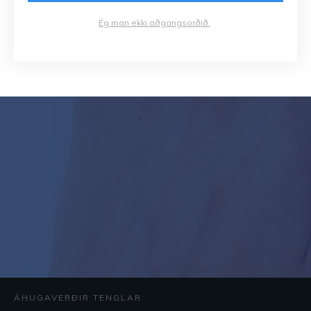
Ég man ekki aðgangsorðið
ÁHUGAVERÐIR TENGLAR