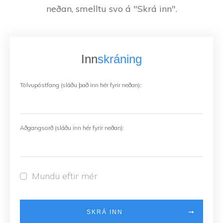
neðan, smelltu svo á "Skrá inn".
Inn
skráning
Tölvupóstfang (sláðu það inn hér fyrir neðan):
Aðgangsorð (sláðu inn hér fyrir neðan):
Mundu eftir mér
SKRÁ INN