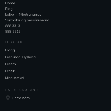
Home
Blog
kolbeinn@betranam.is
Skilmálar og persónuvernd
888 3313
888-3313
FLOKKAR
Blogg
Lesblinda, Dyslexia
Lesfimi
Lestur
Minnistækni
HAFÐU SAMBAND
Betra nám