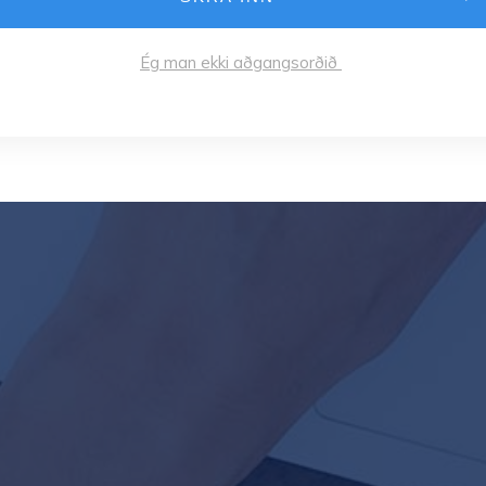
Ég man ekki aðgangsorðið