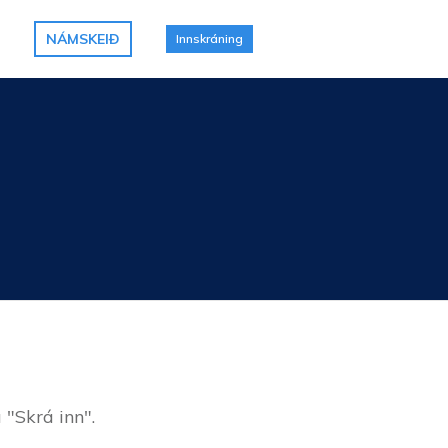
NÁMSKEIÐ
Innskráning
 "Skrá inn".