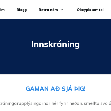
eim
Blogg
Betra nám
-Ókeypis símtal-
Innskráning
GAMAN AÐ SJÁ ÞIG!
kráningarupplýsingarnar hér fyrir neðan, smelltu svo á