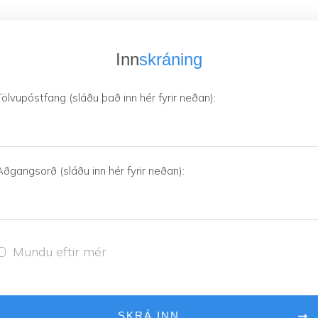
Inn
skráning
Tölvupóstfang (sláðu það inn hér fyrir neðan):
Aðgangsorð (sláðu inn hér fyrir neðan):
Mundu eftir mér
SKRÁ INN