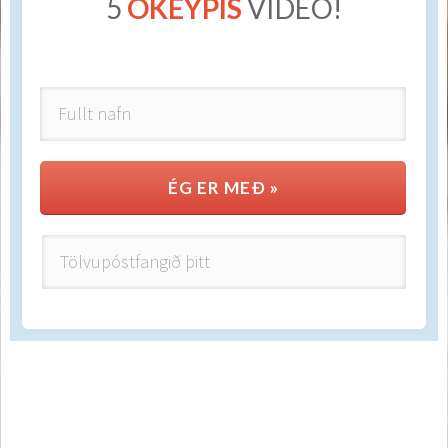
5
ÓKEYPIS
VÍDEÓ!
ÉG ER MEÐ »