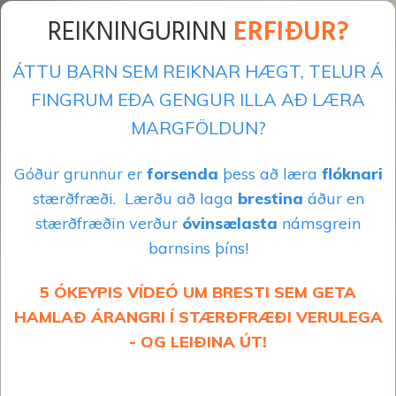
REIKNINGURINN
ERFIÐUR?
ÁTTU BARN SEM REIKNAR HÆGT, TELUR Á
FINGRUM EÐA GENGUR ILLA AÐ LÆRA
MARGFÖLDUN?
Góður grunnur er
forsenda
þess að læra
flóknari
stærðfræði. Lærðu að laga
brestina
áður en
stærðfræðin verður
óvinsælasta
námsgrein
barnsins þíns!
5 ÓKEYPIS VÍDEÓ UM BRESTI SEM GETA
HAMLAÐ ÁRANGRI Í STÆRÐFRÆÐI VERULEGA
- OG LEIÐINA ÚT!