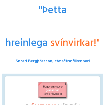
"Þetta
hreinlega
svínvirkar!"
Snorri Bergþórsson, stærðfræðikennari