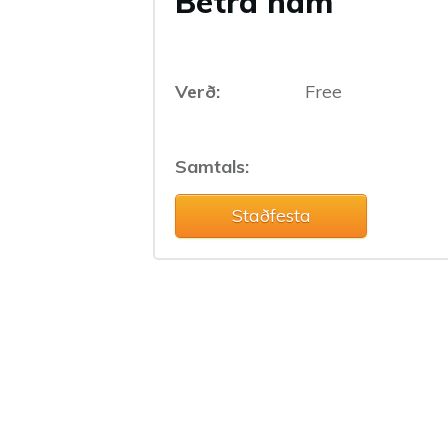
Betra nám
Verð:
Free
Samtals:
Staðfesta