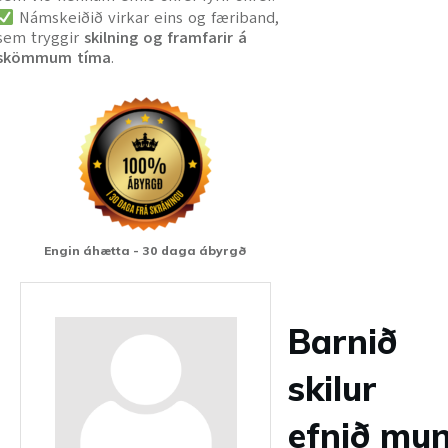
Námskeiðið virkar eins og færiband,
sem tryggir
skilning og framfarir á
skömmum tíma
.
Engin áhætta - 30 daga ábyrgð
Barnið
skilur
efnið mu