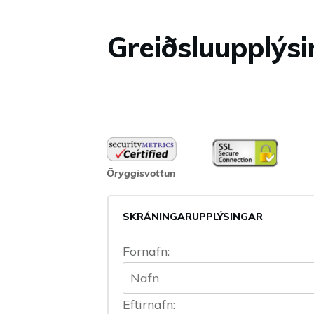
Greiðsluupplýs
Öryggisvottun
SKRÁNINGARUPPLÝSINGAR
Fornafn:
Eftirnafn: