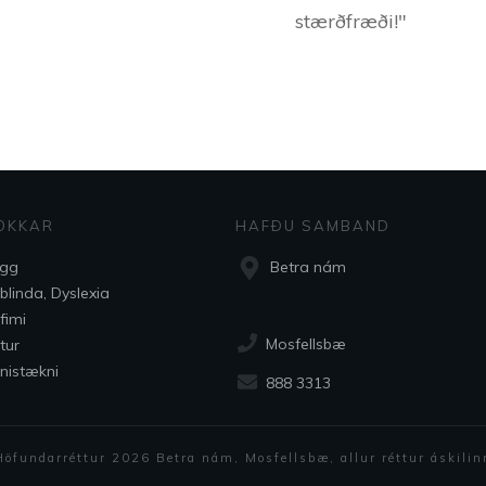
stærðfræði!"
OKKAR
HAFÐU SAMBAND
ogg
Betra nám
blinda, Dyslexia
fimi
Mosfellsbæ
tur
nistækni
888 3313
Höfundarréttur
2026
Betra nám
, Mosfellsbæ, allur réttur áskilin