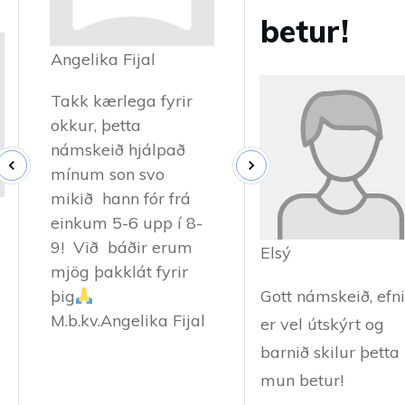
betur!
Angelika Fijal
Takk kærlega fyrir
okkur, þetta
námskeið hjálpað
mínum son svo
mikið hann fór frá
einkum 5-6 upp í 8-
9! Við báðir erum
Elsý
mjög þakklát fyrir
þig
Gott námskeið, efn
M.b.kv.Angelika Fijal
er vel útskýrt og
barnið skilur þetta
mun betur!