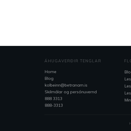
ÁHUGAVERÐIR TENGLAR
FL
Home
Bl
Blog
Les
kolbeinn@betranam.is
Les
Skilmálar og persónuvernd
Les
888 3313
Min
888-3313