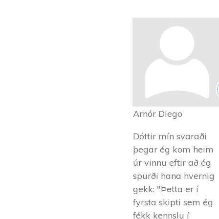
Arnór Diego
Dóttir mín svaraði
þegar ég kom heim
úr vinnu eftir að ég
spurði hana hvernig
gekk: "Þetta er í
fyrsta skipti sem ég
fékk kennslu í