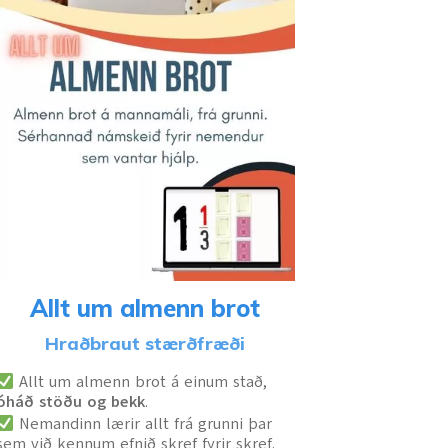
Allt um almenn brot
Hraðbraut stærðfræði
Allt um almenn brot á einum stað,
óháð stöðu og bekk
.
Nemandinn lærir allt frá grunni þar
sem við kennum efnið skref fyrir skref.