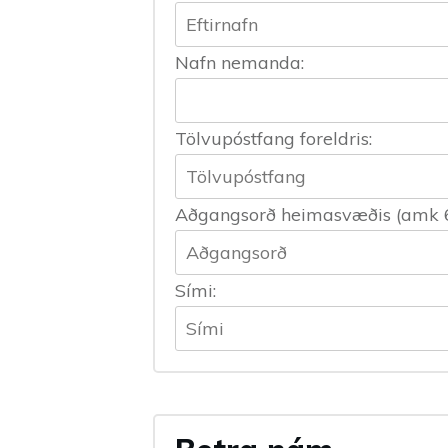
Nafn nemanda:
Tölvupóstfang foreldris:
Aðgangsorð heimasvæðis (amk 6 b
Sími: