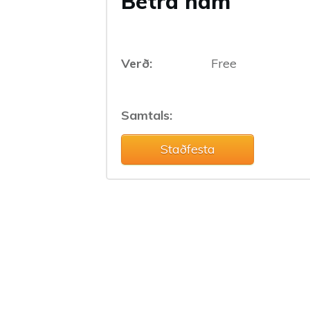
Betra nám
Verð:
Free
Samtals:
Staðfesta