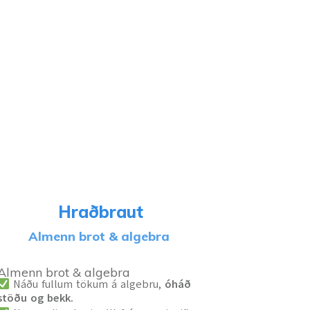
Hraðbraut
Almenn brot & algebra
Almenn brot & algebra
Náðu fullum tökum á algebru,
óháð
stöðu og bekk.