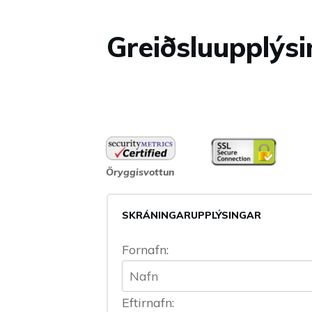
Greiðsluupplýs
Öryggisvottun
SKRÁNINGARUPPLÝSINGAR
Fornafn:
Eftirnafn: