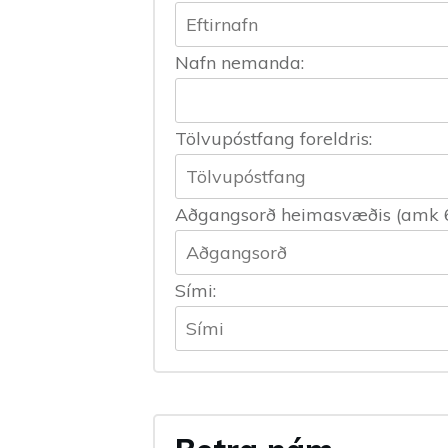
Nafn nemanda:
Tölvupóstfang foreldris:
Aðgangsorð heimasvæðis (amk 6 b
Sími: