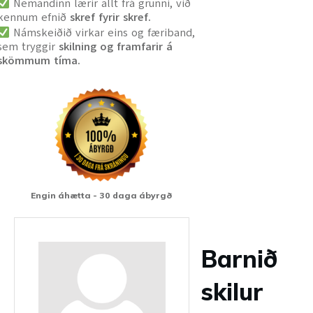
Nemandinn lærir allt frá grunni, við
kennum efnið
skref fyrir skref.
Námskeiðið virkar eins og færiband,
sem tryggir
skilning og framfarir á
skömmum tíma.
Engin áhætta - 30 daga ábyrgð
Barnið
skilur