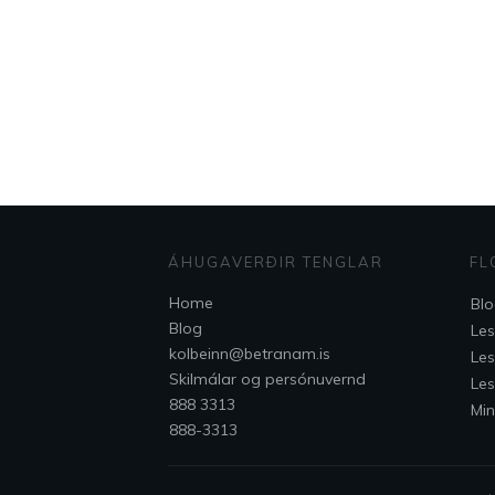
ÁHUGAVERÐIR TENGLAR
FL
Home
Bl
Blog
Les
kolbeinn@betranam.is
Les
Skilmálar og persónuvernd
Les
888 3313
Min
888-3313