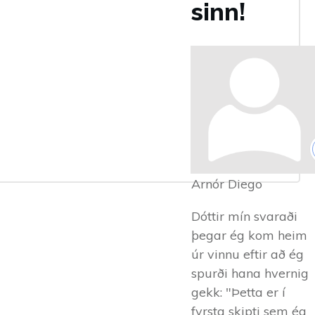
sinn!
Arnór Diego
Dóttir mín svaraði
þegar ég kom heim
úr vinnu eftir að ég
spurði hana hvernig
gekk: "Þetta er í
fyrsta skipti sem ég