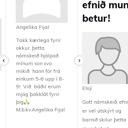
efnið mu
betur!
Angelika Fijal
Takk kærlega fyrir
okkur, þetta
námskeið hjálpað
mínum son svo
mikið hann fór frá
einkum 5-6 upp í 8-
9! Við báðir erum
Elsý
mjög þakklát fyrir
þig
Gott námskeið, efn
M.b.kv.Angelika Fijal
er vel útskýrt og
barnið skilur þetta