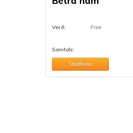
Betra nám
Verð:
Free
Samtals:
Staðfesta