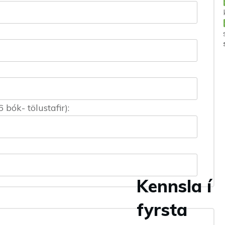
ók- tölustafir):
Kennsla í
fyrsta