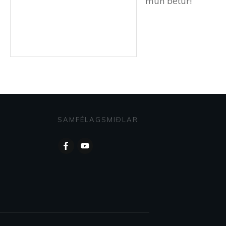
mun betur!
SAMFÉLAGSMIÐLAR