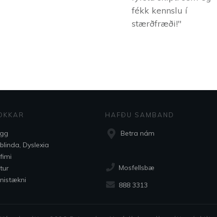
fékk kennslu í
stærðfræði!"
OKKAR
HAFÐU SAMBAND
ogg
Betra nám
blinda, Dyslexia
fimi
Mosfellsbæ
tur
nistækni
888 3313