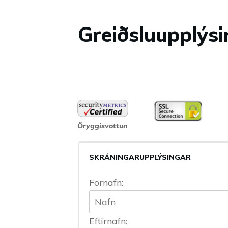
Greiðsluupplýs
Öryggisvottun
SKRÁNINGARUPPLÝSINGAR
Fornafn:
Eftirnafn: