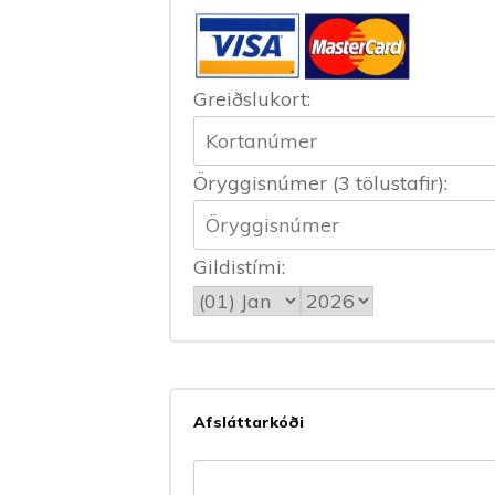
Greiðslukort:
Öryggisnúmer (3 tölustafir):
Gildistími:
Afsláttarkóði