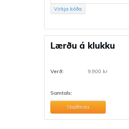
Virkja kóða
Lærðu á klukku
Verð:
9.900 kr
Samtals:
Staðfesta