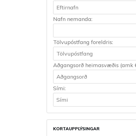
Nafn nemanda:
Tölvupóstfang foreldris:
Aðgangsorð heimasvæðis (amk 6 b
Sími:
KORTAUPPLÝSINGAR