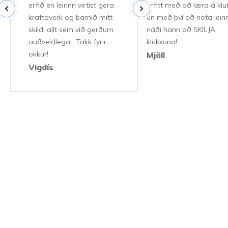
erfið en leirinn virtist gera
erfitt með að læra á klu
kraftaverk og barnið mitt
en með því að nota leiri
skildi allt sem við gerðum
náði hann að SKILJA
auðveldlega. Takk fyrir
klukkuna!
okkur!
Mjöll
Vigdís