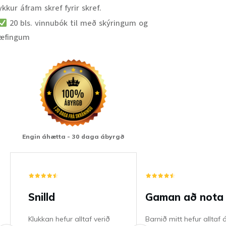
ykkur áfram skref fyrir skref.
20 bls. vinnubók til með skýringum og
æfingum
Engin áhætta - 30 daga ábyrgð
Snilld
Gaman að nota
Klukkan hefur alltaf verið
Barnið mitt hefur alltaf á