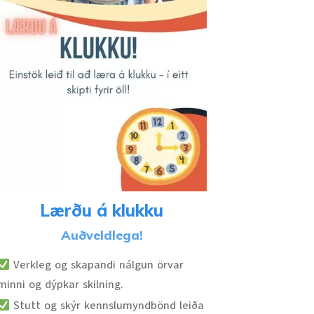
Lærðu á klukku
Auðveldlega!
Verkleg og skapandi nálgun örvar
minni og dýpkar skilning.
Stutt og skýr kennslumyndbönd leiða