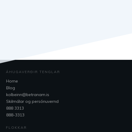
ÁHUGAVERÐIR TENGLAR
Home
Blog
kolbeinn@betranam.is
Skilmálar og persónuvernd
888 3313
888-3313
FLOKKAR