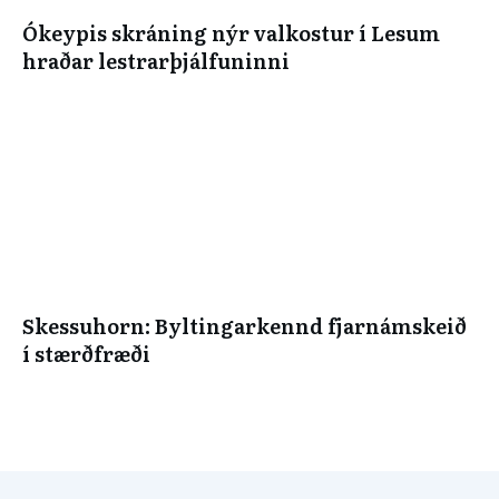
Ókeypis skráning nýr valkostur í Lesum
hraðar lestrarþjálfuninni
Skessuhorn: Byltingarkennd fjarnámskeið
í stærðfræði