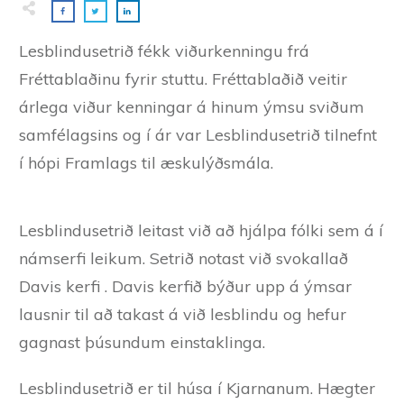
Lesblindusetrið fékk viðurkenningu frá
Fréttablaðinu fyrir stuttu. Fréttablaðið veitir
árlega viður kenningar á hinum ýmsu sviðum
samfélagsins og í ár var Lesblindusetrið tilnefnt
í hópi Framlags til æskulýðsmála.
Lesblindusetrið leitast við að hjálpa fólki sem á í
námserfi leikum. Setrið notast við svokallað
Davis kerfi . Davis kerfið býður upp á ýmsar
lausnir til að takast á við lesblindu og hefur
gagnast þúsundum einstaklinga.
Lesblindusetrið er til húsa í Kjarnanum. Hægter