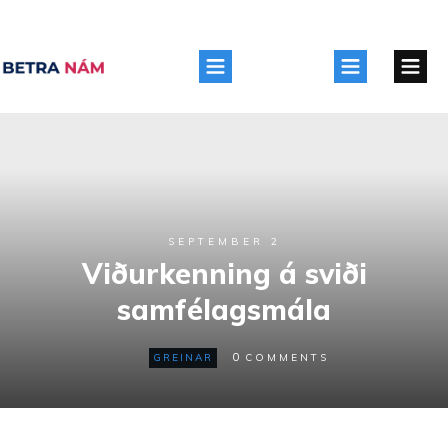
SEPTEMBER 2
Viðurkenning á sviði
samfélagsmála
0
GREINAR
COMMENTS