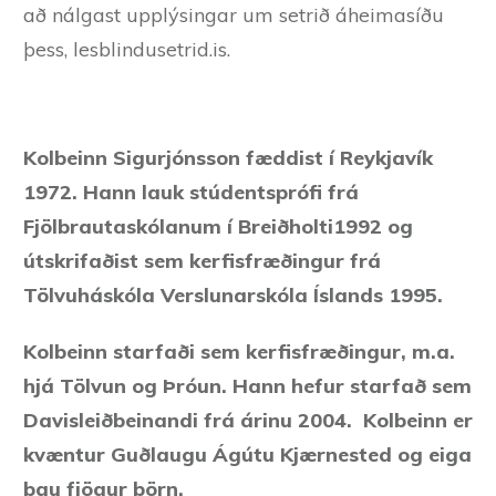
að nálgast upplýsingar um setrið áheimasíðu
þess, lesblindusetrid.is.
Kolbeinn Sigurjónsson fæddist í Reykjavík
1972. Hann lauk stúdentsprófi frá
Fjölbrautaskólanum í Breiðholti1992 og
útskrifaðist sem kerfisfræðingur frá
Tölvuháskóla Verslunarskóla Íslands 1995.
Kolbeinn starfaði sem kerfisfræðingur, m.a.
hjá Tölvun og Þróun. Hann hefur starfað sem
Davisleiðbeinandi frá árinu 2004. Kolbeinn er
kvæntur Guðlaugu Ágútu Kjærnested og eiga
þau fjögur börn.