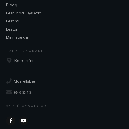
Blogg
Lesblinda, Dyslexia
Lesfimi
Lestur
Minnistækni
HAFÐU SAMBAND
Betra nám
Mosfellsbæ
888 3313
SAMFÉLAGSMIÐLAR