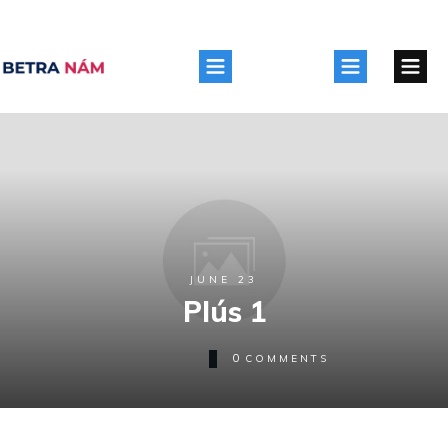
JUNE 23
Plús 1
0
COMMENTS