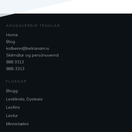
ÁHUGAVERÐIR TENGLAR
Home
Blog
kolbeinn@betranam.is
Skilmálar og persónuvernd
888 3313
888-3313
FLOKKAR
Blogg
Lesblinda, Dyslexia
Lesfimi
Lestur
Minnistækni