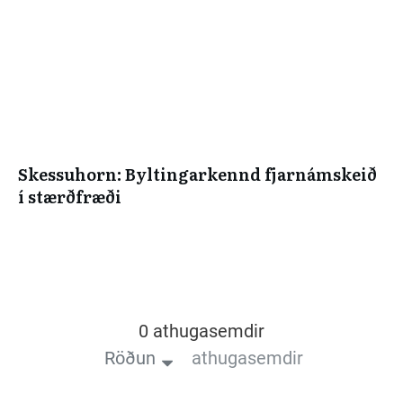
Skessuhorn: Byltingarkennd fjarnámskeið
í stærðfræði
0 athugasemdir
Röðun
athugasemdir