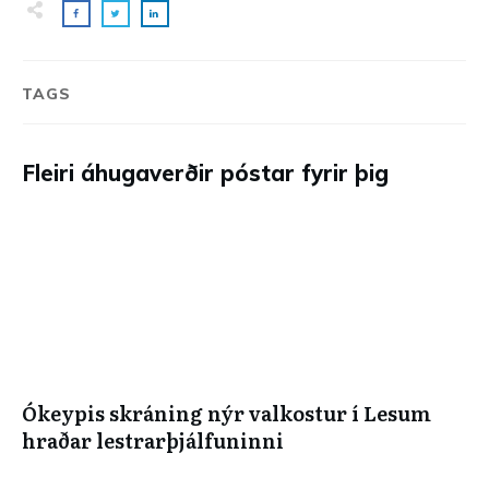
TAGS
Fleiri áhugaverðir póstar fyrir þig
Ókeypis skráning nýr valkostur í Lesum
hraðar lestrarþjálfuninni