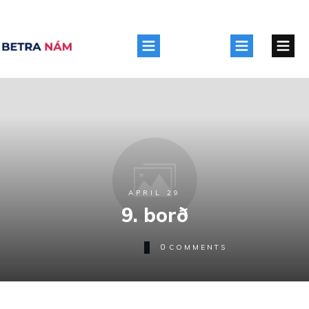
APRIL 29
9. borð
0
COMMENTS