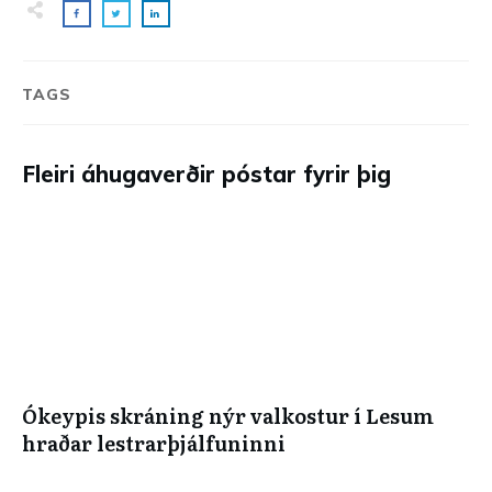
TAGS
Fleiri áhugaverðir póstar fyrir þig
Ókeypis skráning nýr valkostur í Lesum
hraðar lestrarþjálfuninni