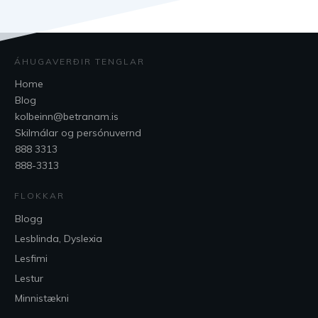
ÁHUGAVERÐIR TENGLAR
Home
Blog
kolbeinn@betranam.is
Skilmálar og persónuvernd
888 3313
888-3313
FLOKKAR
Blogg
Lesblinda, Dyslexia
Lesfimi
Lestur
Minnistækni