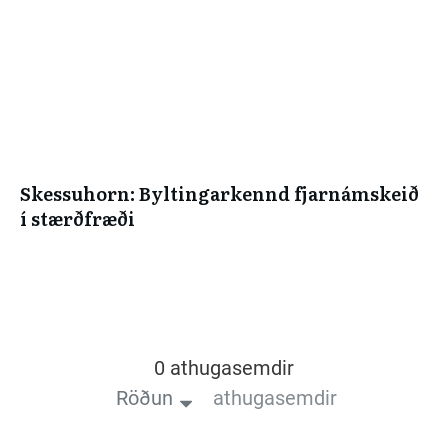
Skessuhorn: Byltingarkennd fjarnámskeið
í stærðfræði
0 athugasemdir
Röðun
athugasemdir