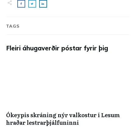
TAGS
Fleiri áhugaverðir póstar fyrir þig
Ókeypis skráning nýr valkostur í Lesum
hraðar lestrarþjálfuninni