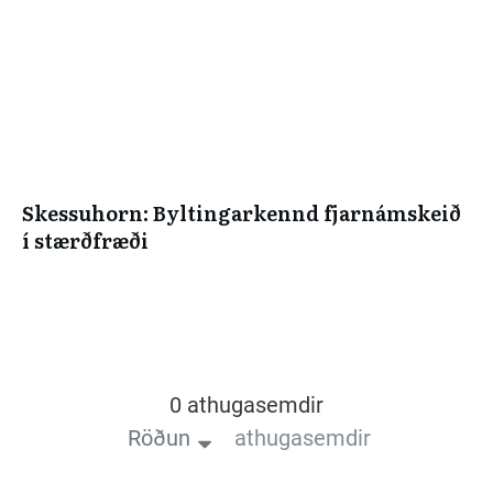
Skessuhorn: Byltingarkennd fjarnámskeið
í stærðfræði
0 athugasemdir
Röðun
athugasemdir