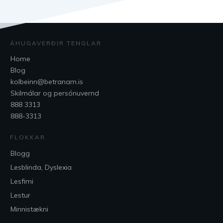
ÁHUGAVERÐIR TENGLAR
Home
Blog
kolbeinn@betranam.is
Skilmálar og persónuvernd
888 3313
888-3313
FLOKKAR
Blogg
Lesblinda, Dyslexia
Lesfimi
Lestur
Minnistækni