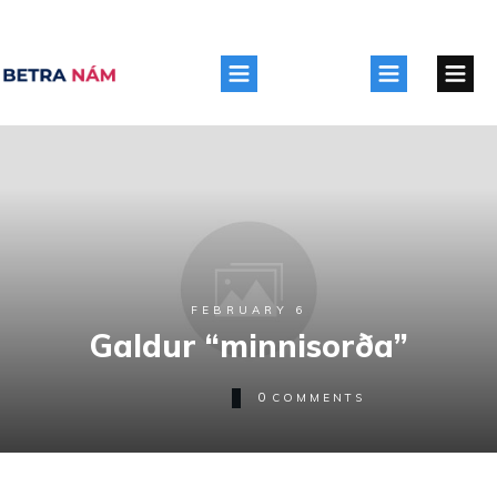
FEBRUARY 6
Galdur “minnisorða”
0
COMMENTS