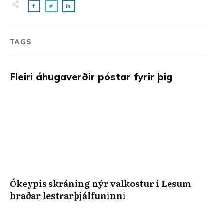
TAGS
Fleiri áhugaverðir póstar fyrir þig
Ókeypis skráning nýr valkostur í Lesum
hraðar lestrarþjálfuninni