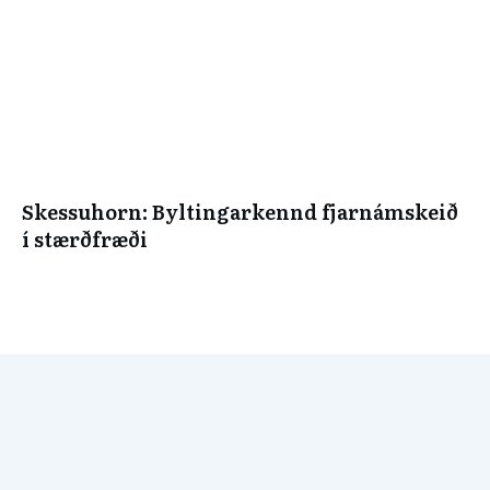
Skessuhorn: Byltingarkennd fjarnámskeið
í stærðfræði