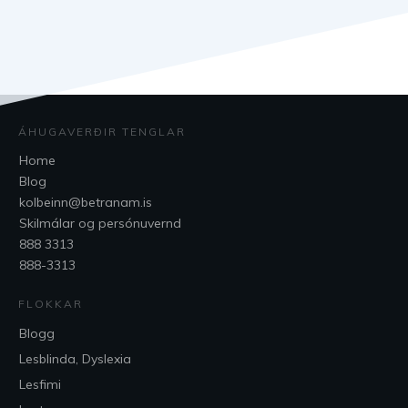
ÁHUGAVERÐIR TENGLAR
Home
Blog
kolbeinn@betranam.is
Skilmálar og persónuvernd
888 3313
888-3313
FLOKKAR
Blogg
Lesblinda, Dyslexia
Lesfimi