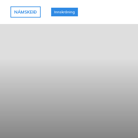
NÁMSKEIÐ
Innskráning