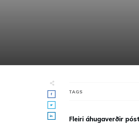
TAGS
Fleiri áhugaverðir póst