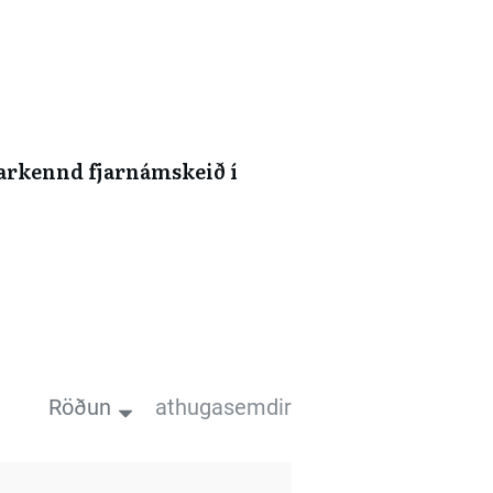
arkennd fjarnámskeið í
Röðun
athugasemdir