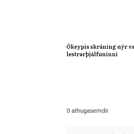
Ókeypis skráning nýr v
lestrarþjálfuninni
0 athugasemdir