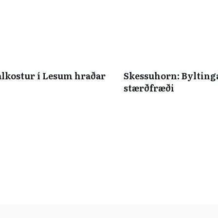
alkostur í Lesum hraðar
Skessuhorn: Bylting
stærðfræði