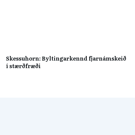
Skessuhorn: Byltingarkennd fjarnámskeið
í stærðfræði