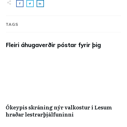
TAGS
Fleiri áhugaverðir póstar fyrir þig
Ókeypis skráning nýr valkostur í Lesum
hraðar lestrarþjálfuninni