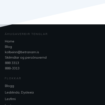
ÁHUGAVERÐIR TENGLAR
Home
Blog
kolbeinn@betranam.is
Skilmálar og persónuvernd
888 3313
888-3313
FLOKKAR
Blogg
Lesblinda, Dyslexia
Lesfimi