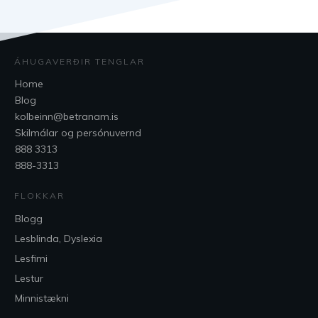
ÁHUGAVERÐIR TENGLAR
Home
Blog
kolbeinn@betranam.is
Skilmálar og persónuvernd
888 3313
888-3313
FLOKKAR
Blogg
Lesblinda, Dyslexia
Lesfimi
Lestur
Minnistækni