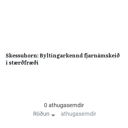
Skessuhorn: Byltingarkennd fjarnámskeið
í stærðfræði
0 athugasemdir
Röðun
athugasemdir