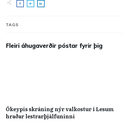
TAGS
Fleiri áhugaverðir póstar fyrir þig
Ókeypis skráning nýr valkostur í Lesum
hraðar lestrarþjálfuninni