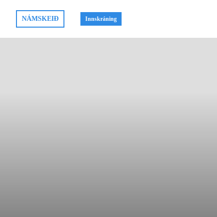
NÁMSKEIÐ
Innskráning