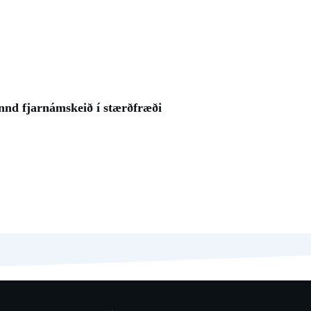
nnd fjarnámskeið í stærðfræði