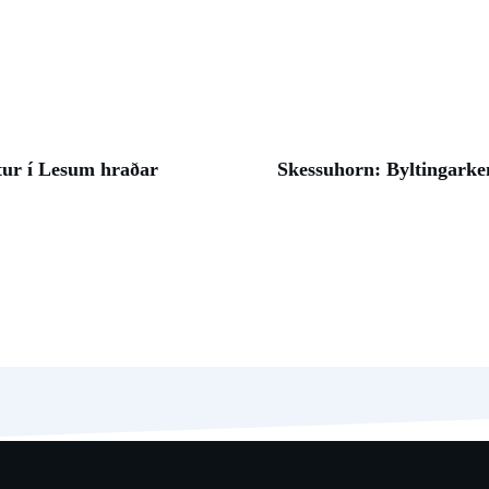
tur í Lesum hraðar
Skessuhorn: Byltingarke