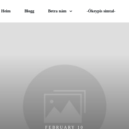
Heim
Blogg
Betra nám
-Ókeypis símtal-
FEBRUARY 10