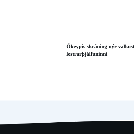
Ókeypis skráning nýr valkos
lestrarþjálfuninni