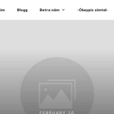
eim
Blogg
Betra nám
-Ókeypis símtal-
FEBRUARY 10