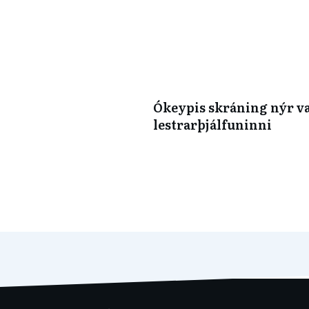
Ókeypis skráning nýr v
lestrarþjálfuninni