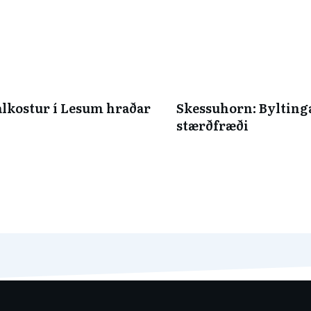
alkostur í Lesum hraðar
Skessuhorn: Bylting
stærðfræði