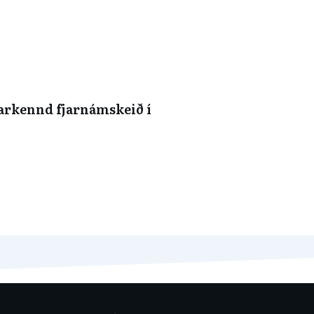
arkennd fjarnámskeið í