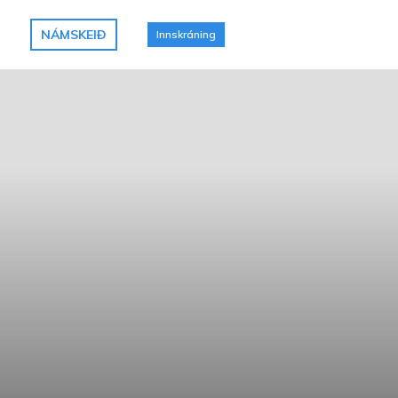
NÁMSKEIÐ
Innskráning