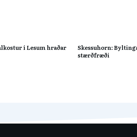
alkostur í Lesum hraðar
Skessuhorn: Bylting
stærðfræði