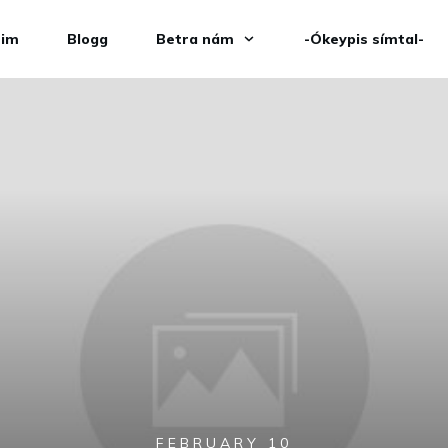
eim
Blogg
Betra nám
-Ókeypis símtal-
FEBRUARY 10