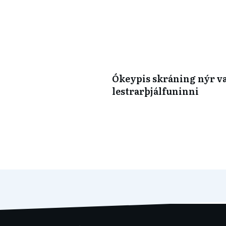
Ókeypis skráning nýr v
lestrarþjálfuninni