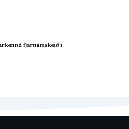
arkennd fjarnámskeið í