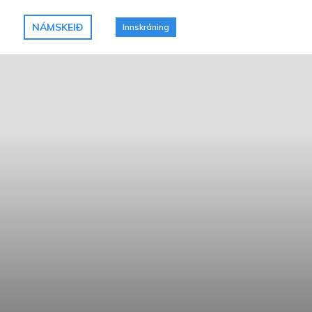
NÁMSKEIÐ
Innskráning