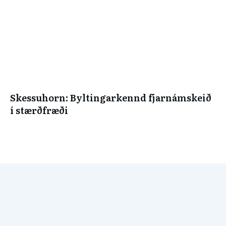
Skessuhorn: Byltingarkennd fjarnámskeið
í stærðfræði