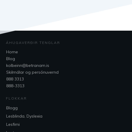
ÁHUGAVERÐIR TENGLAR
Home
Blog
kolbeinn@betranam.is
Skilmálar og persónuvernd
888 3313
888-3313
FLOKKAR
Blogg
Lesblinda, Dyslexia
Lesfimi