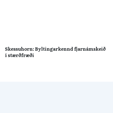
Skessuhorn: Byltingarkennd fjarnámskeið
í stærðfræði