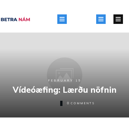
FEBRUARY 15
Vídeóæfing: Lærðu nöfnin
0
COMMENTS