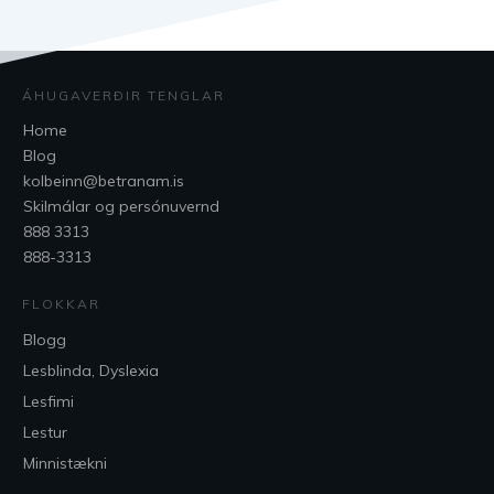
ÁHUGAVERÐIR TENGLAR
Home
Blog
kolbeinn@betranam.is
Skilmálar og persónuvernd
888 3313
888-3313
FLOKKAR
Blogg
Lesblinda, Dyslexia
Lesfimi
Lestur
Minnistækni