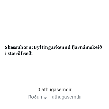
Skessuhorn: Byltingarkennd fjarnámskeið
í stærðfræði
0 athugasemdir
Röðun
athugasemdir