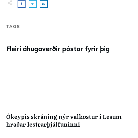
TAGS
Fleiri áhugaverðir póstar fyrir þig
Ókeypis skráning nýr valkostur í Lesum
hraðar lestrarþjálfuninni