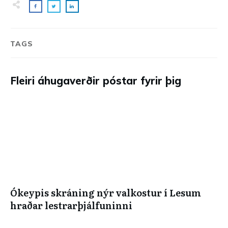
TAGS
Fleiri áhugaverðir póstar fyrir þig
Ókeypis skráning nýr valkostur í Lesum
hraðar lestrarþjálfuninni