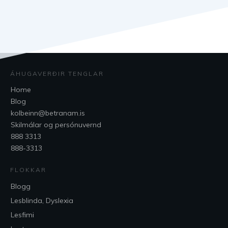
ÁHUGAVERÐIR TENGLAR
Home
Blog
kolbeinn@betranam.is
Skilmálar og persónuvernd
888 3313
888-3313
FLOKKAR
Blogg
Lesblinda, Dyslexia
Lesfimi