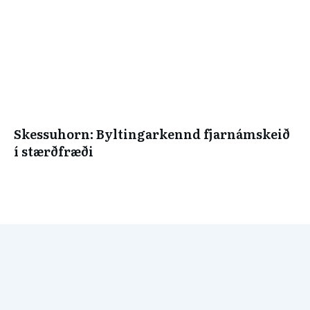
Skessuhorn: Byltingarkennd fjarnámskeið
í stærðfræði