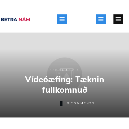
FEBRUARY 6
Vídeóæfing: Tæknin
fullkomnuð
0
COMMENTS