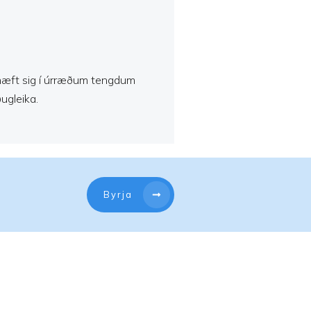
rhæft sig í úrræðum tengdum
ugleika.
Byrja