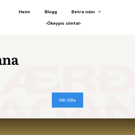
Heim
Blogg
Betra nám
-Ókeypis símtal-
ana
Mín Síða