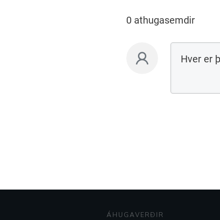
0 athugasemdir
ÁHUGAVERÐIR