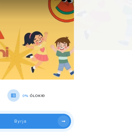
0%
ÓLOKIÐ
Byrja