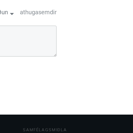
ðun
athugasemdir
SAMFÉLAGSMIÐLA