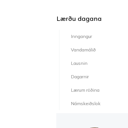
Lærðu dagana
Inngangur
Vandamálið
Lausnin
Dagarnir
Lærum röðina
Námskeiðslok