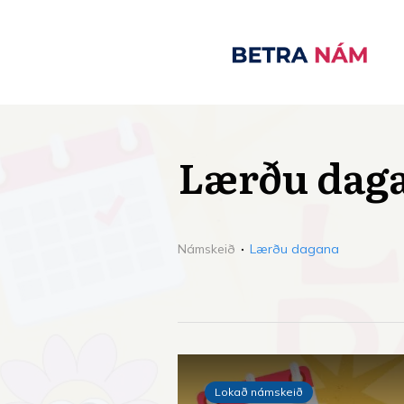
Lærðu dag
Námskeið
Lærðu dagana
Lokað námskeið