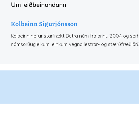
Um leiðbeinandann
Kolbeinn
Sigurjónsson
Kolbeinn hefur starfrækt Betra nám frá árinu 2004 og sé
námsörðugleikum, einkum vegna lestrar- og stærðfræðiörð