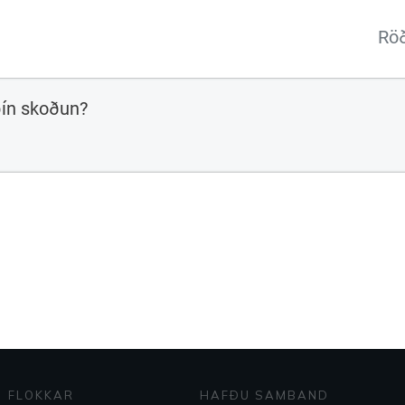
Rö
FLOKKAR
HAFÐU SAMBAND