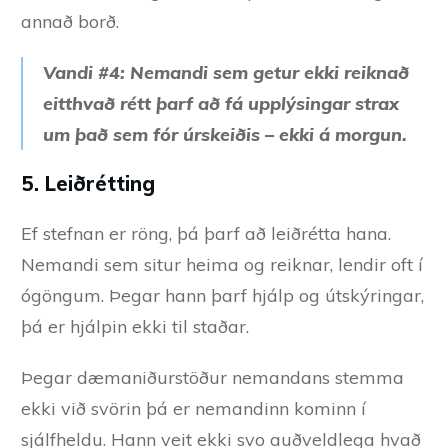
annað borð.
Vandi #4: Nemandi sem getur ekki reiknað
eitthvað rétt þarf að fá upplýsingar strax
um það sem fór úrskeiðis – ekki á morgun.
5. Leiðrétting
Ef stefnan er röng, þá þarf að leiðrétta hana.
Nemandi sem situr heima og reiknar, lendir oft í
ógöngum. Þegar hann þarf hjálp og útskýringar,
þá er hjálpin ekki til staðar.
Þegar dæmaniðurstöður nemandans stemma
ekki við svörin þá er nemandinn kominn í
sjálfheldu. Hann veit ekki svo auðveldlega hvað