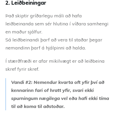
2. Leiðbeiningar
Það skiptir gríðarlegu máli að hafa
leiðbeinanda sem sér hlutina í víðara samhengi
en maður sjálfur.
Sá leiðbeinandi þarf að vera til staðar þegar
nemandinn þarf á hjálpinni að halda.
Í stærðfræði er afar mikilvægt er að leiðbeina
skref fyrir skref.
Vandi #2: Nemendur kvarta oft yfir því að
kennarinn fari of hratt yfir, svari ekki
spurningum nægilega vel eða hafi ekki tíma
til að koma til aðstoðar.