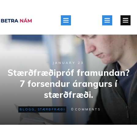
JANUARY 23
Stærðfræðipróf framundan?
7 forsendur árangurs í
stærðfræði.
0
BLOGG
,
STÆRÐFRÆÐI
COMMENTS