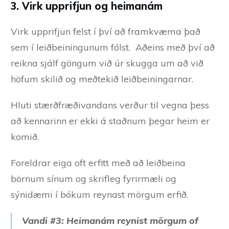
3. Virk upprifjun og heimanám
Virk upprifjun felst í því að framkvæma það
sem í leiðbeiningunum fólst. Aðeins með því að
reikna sjálf göngum við úr skugga um að við
höfum skilið og meðtekið leiðbeiningarnar.
Hluti stærðfræðivandans verður til vegna þess
að kennarinn er ekki á staðnum þegar heim er
komið.
Foreldrar eiga oft erfitt með að leiðbeina
börnum sínum og skrifleg fyrirmæli og
sýnidæmi í bókum reynast mörgum erfið.
Vandi #3: Heimanám reynist mörgum of