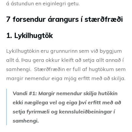
á ástundun en eiginlegri getu.
7 forsendur árangurs í stærðfræði
1. Lykilhugtök
Lykilhugtökin eru grunnurinn sem við byggjum
allt á. Þau gera okkur kleift að setja allt annað í
samhengi. Stærðfræðin er full af hugtökum sem
margir nemendur eiga mjög erfitt með að skilja.
Vandi #1: Margir nemendur skilja hutökin
ekki nægilega vel og eiga því erfitt með að
setja fyrirmæli og kennsluleiðbeiningar í
samhengi.