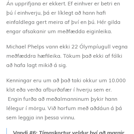
Án upprifjana er ekkert. Ef einhver er betri en
þú í einhverju, þá er líklegt að hann hafi
einfaldlega gert meira af því en þú. Hér gilda
engar afsakanir um meðfædda eiginleika.
Michael Phelps vann ekki 22 Ólympíugull vegna
meðfæddra hæfileika. Tökum það ekki af fólki
að hafa lagt mikið á sig.
Kenningar eru um að það taki okkur um 10.000
klst eða verða afburðafær í hverju sem er.
Engin furða að meðalmanninum þykir hann
lélegur í mörgu. Við horfum með aðdáun á þá
sem leggja inn þessa vinnu.
Vandi #6: Tímaskortur veldur því að margir