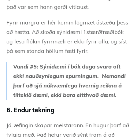
það var sem hann gerði vitlaust.
Fyrir margra er hér komin lögmæt ástæða þess
að hætta. Að skoða sýnidæmi í stærðfræðibók
og lesa flókin fyrirmæli er ekki fyrir alla, og síst
þá sem standa höllum fæti fyrir.
Vandi #5: Sýnidæmi í bók duga svara oft
ekki nauðsynlegum spurningum. Nemandi
þarf að sjá nákvæmlega hvernig reikna á
tiltekið dæmi, ekki bara eitthvað dæmi.
6. Endurtekning
Já, æfingin skapar meistarann. En hugur þarf að
fylgja með. Það hefur verið sýnt fram á að