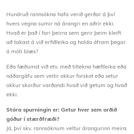
Hundruð rannsókna hafa verið gerðar á því
hvers vegna sumir ná árangri en aðrir ekki.
Hvað er það í fari þeirra sem gerir þeim kleift
að takast á við erfiðleika og halda áfram þegar
á móti blæs?
Eða fæðumst við etv. með tiltekna hæfileika eða
náðargáfu sem veitir okkur forskot eða setur
okkur skorður varðandi hvað við getum og hvað
ekki.
Stóra spurningin er: Getur hver sem orðið
góður í stærðfræði?
Já, því skv. rannsóknum veltur árangurinn meira