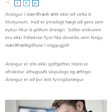
Árangur í stærðfræði ætti ekki að velta á
tilviljunum. Það er ýmislegt hægt að gera sem
eykur líkur á góðum árangri. Góðar einkunnir
eru ekki fráteknar fyrir fáa útvalda, sem fengu
stærðfræðigáfuna í vöggugjöf!
Árangur er alls ekki sjálfgefinn. Hann er
afrakstur úthugsaðs skipulags og æfinga.
Árangur er að því leiti fyrirsjáanlegur.