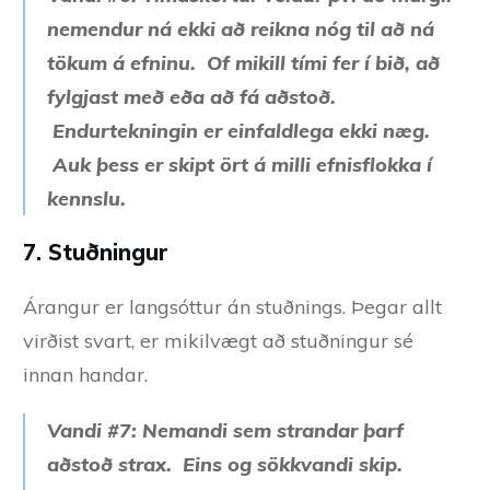
nemendur ná ekki að reikna nóg til að ná
tökum á efninu. Of mikill tími fer í bið, að
fylgjast með eða að fá aðstoð.
Endurtekningin er einfaldlega ekki næg.
Auk þess er skipt ört á milli efnisflokka í
kennslu.
7. Stuðningur
Árangur er langsóttur án stuðnings. Þegar allt
virðist svart, er mikilvægt að stuðningur sé
innan handar.
Vandi #7: Nemandi sem strandar þarf
aðstoð strax. Eins og sökkvandi skip.