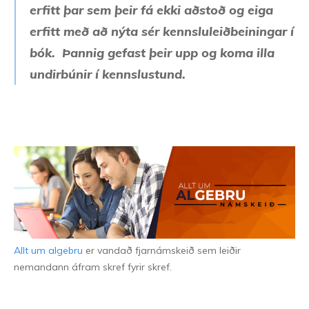
erfitt þar sem þeir fá ekki aðstoð og eiga
erfitt með að nýta sér kennsluleiðbeiningar í
bók. Þannig gefast þeir upp og koma illa
undirbúnir í kennslustund.
Allt um algebru
er vandað fjarnámskeið sem leiðir
nemandann áfram skref fyrir skref.