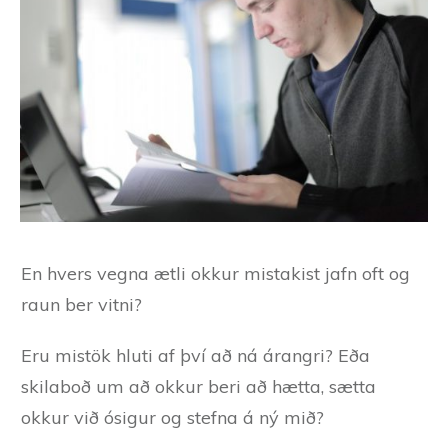
En hvers vegna ætli okkur mistakist jafn oft og
raun ber vitni?
Eru mistök hluti af því að ná árangri? Eða
skilaboð um að okkur beri að hætta, sætta
okkur við ósigur og stefna á ný mið?