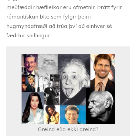
meðfæddir hæfileikar eru ofmetnir. Þrátt fyrir
rómantískan blæ sem fylgir þeirri
hugmyndafræði að trúa því að einhver sé
fæddur snillingur.
Greind eða ekki greind?