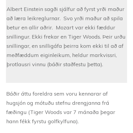
Albert Einstein sagði sjálfur að fyrst yrði maður
að læra leikreglurnar. Svo yrði maður að spila
betur en allir aðrir. Mozart var ekki fæddur
snillingur. Ekki frekar en Tiger Woods. Þeir urðu
snillingar, en snilligáfa þeirra kom ekki til að af
meðfæddum eiginleikum, heldur markvissri,
þrotlausri vinnu (báðir staðfestu þetta).
Báðir áttu foreldra sem voru kennarar af
hugsjón og mótuðu stefnu drengjanna frá
fæðingu (Tiger Woods var 7 mánaða þegar
hann fékk fyrstu golfkylfuna).