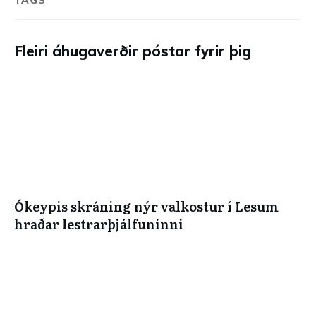
TAGS
Fleiri áhugaverðir póstar fyrir þig
Ókeypis skráning nýr valkostur í Lesum
hraðar lestrarþjálfuninni