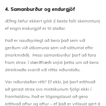
4. Samanburður og endurgjöf
Æfing hefur ekkert gildi (í besta falli skemmtun)
ef engin endurgjöf er til staðar.
Það er nauðsynlegt að bera það sem við
gerðum við útkomuna sem við sóttumst eftir
(markmiðið). Þessi samanburður þarf að fara
fram strax. Í stærðfræði snýst þetta um að bera
útreiknaða svarið við rétta niðurstöðu.
Var niðurstaðan rétt? Ef ekki, þá þarf eitthvað
að gerast strax svo mistökunum fjölgi ekki í
framhaldinu. Það er tilgangslaust að gera
eitthvað aftur og aftur – ef það er vitlaust gert á