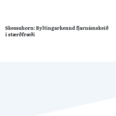
Skessuhorn: Byltingarkennd fjarnámskeið
í stærðfræði