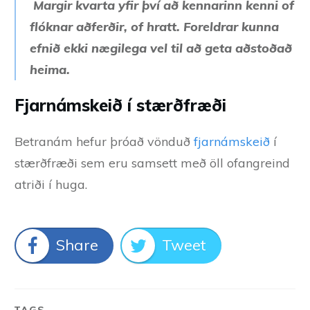
Margir kvarta yfir því að kennarinn kenni of
flóknar aðferðir, of hratt. Foreldrar kunna
efnið ekki nægilega vel til að geta aðstoðað
heima.
Fjarnámskeið í stærðfræði
Betranám hefur þróað vönduð
fjarnámskeið
í
stærðfræði sem eru samsett með öll ofangreind
atriði í huga.
Share
Tweet