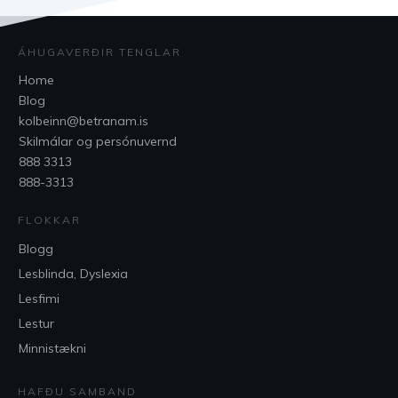
ÁHUGAVERÐIR TENGLAR
Home
Blog
kolbeinn@betranam.is
Skilmálar og persónuvernd
888 3313
888-3313
FLOKKAR
Blogg
Lesblinda, Dyslexia
Lesfimi
Lestur
Minnistækni
HAFÐU SAMBAND