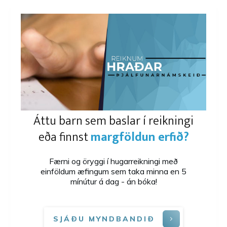
Áttu barn sem baslar í reikningi
eða finnst
margföldun erfið?
Færni og öryggi í hugarreikningi með
einföldum æfingum sem taka minna en 5
mínútur á dag - án bóka!
SJÁÐU MYNDBANDIÐ