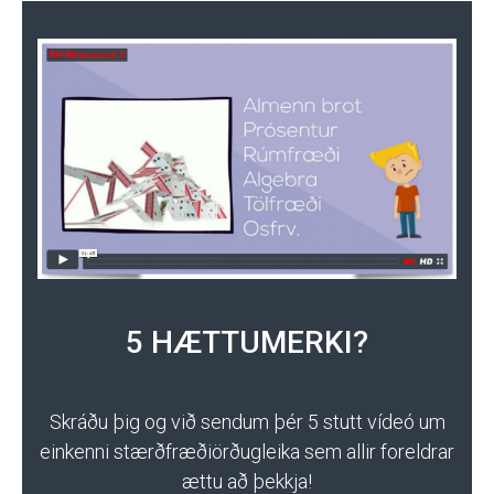
5 HÆTTUMERKI?
Skráðu þig og við sendum þér 5 stutt vídeó um
einkenni stærðfræðiörðugleika sem allir foreldrar
ættu að þekkja!