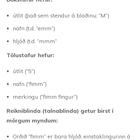
útlit (það sem stendur á blaðinu; “M”)
nafn (t.d. “emm”)
hljóð (t.d. “mmm”
Tölustafur hefur:
útlit (“5”)
nafn (“fimm”)
merkingu (“fimm fingur”)
Reikniblinda (talnablinda) getur birst í
mörgum myndum:
Orðið “fimm” er bara hljóð, einstaklingurinn á