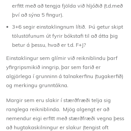
erfitt með að tengja fjölda við hljóðið (t.d.með
því að sýna 5 fingur).
3+6 segir einstaklingnum lítið. Þú getur skipt
tölustöfunum út fyrir bókstafi til að átta þig
betur á þessu, hvað er t.d. F+J?
Einstaklingur sem glímir við reikniblindu þarf
yfirgripsmikið inngrip, þar sem farið er
algjörlega í grunninn á talnakerfinu (tugakerfið)
og merkingu grunntákna.
Margir sem eru slakir í stærðfræði telja sig
ranglega reikniblinda. Mjög algengt er að
nemendur eigi erfitt með stærðfræði vegna þess
að hugtakaskilningur er slakur (tengist oft