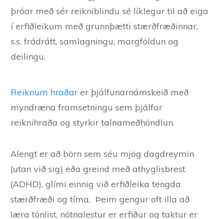
þróar með sér reikniblindu sé líklegur til að eiga
í erfiðleikum með grunnþætti stærðfræðinnar,
s.s. frádrátt, samlagningu, margföldun og
deilingu.
Reiknum hraðar
er þjálfunarnámskeið með
myndræna framsetningu sem þjálfar
reiknihraða og styrkir talnameðhöndlun.
Alengt er að börn sem séu mjög dagdreymin
(utan við sig) eða greind með athyglisbrest
(ADHD), glími einnig við erfiðleika tengda
stærðfræði og tíma. Þeim gengur oft illa að
læra tónlist, nótnalestur er erfiður og taktur er