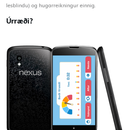
lesblindu) og hugarreikningur einnig.
Úrræði?