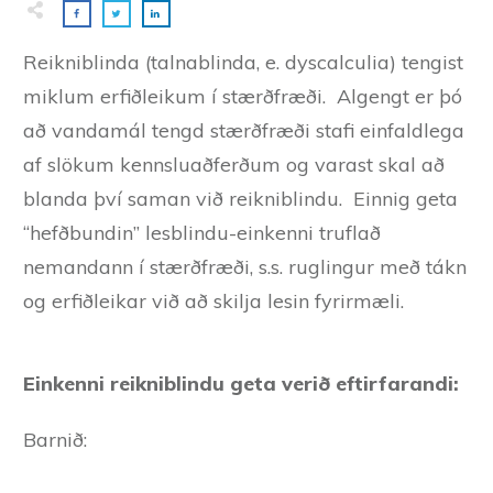
Reikniblinda (talnablinda, e. dyscalculia) tengist
miklum erfiðleikum í stærðfræði. Algengt er þó
að vandamál tengd stærðfræði stafi einfaldlega
af slökum kennsluaðferðum og varast skal að
blanda því saman við reikniblindu. Einnig geta
“hefðbundin” lesblindu-einkenni truflað
nemandann í stærðfræði, s.s. ruglingur með tákn
og erfiðleikar við að skilja lesin fyrirmæli.
Einkenni reikniblindu geta verið eftirfarandi:
Barnið: