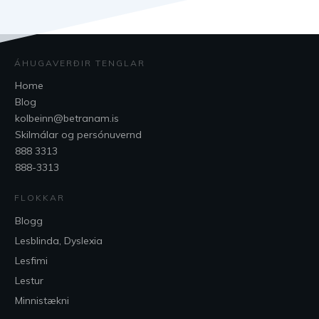
ÁHUGAVERÐIR TENGLAR
Home
Blog
kolbeinn@betranam.is
Skilmálar og persónuvernd
888 3313
888-3313
FLOKKAR
Blogg
Lesblinda, Dyslexia
Lesfimi
Lestur
Minnistækni