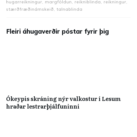
hugarreikningur, margföldun, reikniblinda, reikningur,
stærðfræðinámskeið, talnablinda
Fleiri áhugaverðir póstar fyrir þig
Ókeypis skráning nýr valkostur í Lesum
hraðar lestrarþjálfuninni