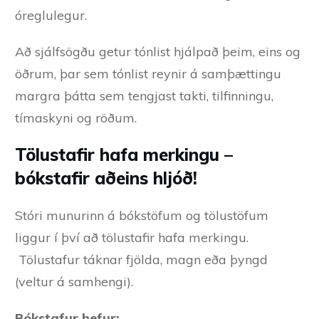
óreglulegur.
Að sjálfsögðu getur tónlist hjálpað þeim, eins og
öðrum, þar sem tónlist reynir á samþættingu
margra þátta sem tengjast takti, tilfinningu,
tímaskyni og röðum.
Tölustafir hafa merkingu –
bókstafir aðeins hljóð!
Stóri munurinn á bókstöfum og tölustöfum
liggur í því að tölustafir hafa merkingu.
Tölustafur táknar fjölda, magn eða þyngd
(veltur á samhengi).
Bókstafur hefur: