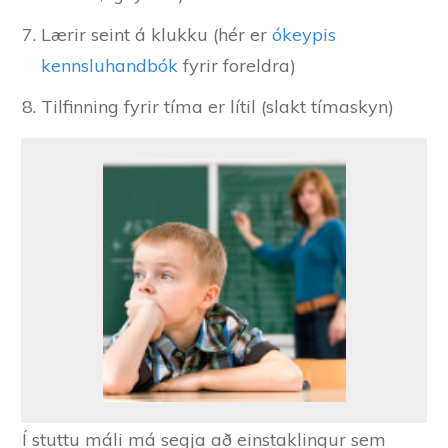
Lærir seint á klukku (hér er
ókeypis
kennsluhandbók
fyrir foreldra)
Tilfinning fyrir tíma er lítil (slakt tímaskyn)
Í stuttu máli má segja að einstaklingur sem