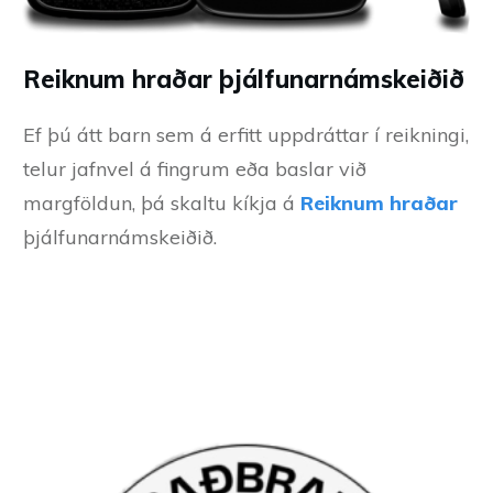
Reiknum hraðar þjálfunarnámskeiðið
Ef þú átt barn sem á erfitt uppdráttar í reikningi,
telur jafnvel á fingrum eða baslar við
margföldun, þá skaltu kíkja á
Reiknum hraðar
þjálfunarnámskeiðið.