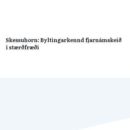
Skessuhorn: Byltingarkennd fjarnámskeið
í stærðfræði