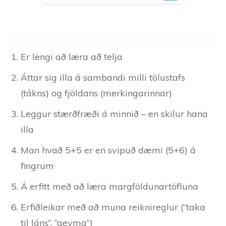
Er lengi að læra að telja
Áttar sig illa á sambandi milli tölustafs
(tákns) og fjöldans (merkingarinnar)
Leggur stærðfræði á minnið – en skilur hana
illa
Man hvað 5+5 er en svipuð dæmi (5+6) á
fingrum
Á erfitt með að læra margföldunartöfluna
Erfiðleikar með að muna reiknireglur (“taka
til láns”, “geyma”)