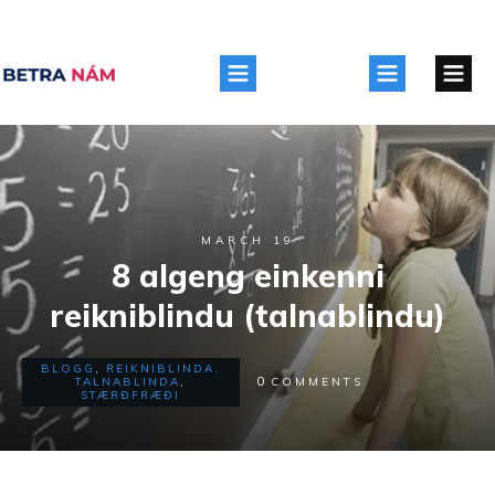
MARCH 19
8 algeng einkenni
reikniblindu (talnablindu)
BLOGG
,
REIKNIBLINDA,
0
TALNABLINDA
,
COMMENTS
STÆRÐFRÆÐI