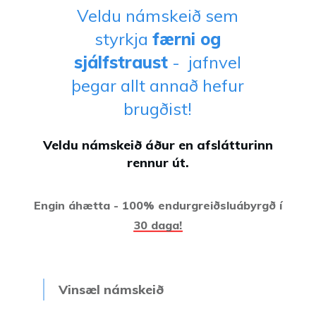
Veldu námskeið sem
styrkja
færni og
sjálfstraust
- jafnvel
þegar allt annað hefur
brugðist!
Veldu námskeið áður en afslátturinn
rennur út.
Engin áhætta - 100% endurgreiðsluábyrgð í
30 daga!
Vinsæl námskeið