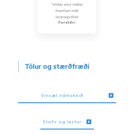
"Aldrei eins miklar
framfarir milli
lestrarprófa!!
Foreldri
Tölur og stærðfræði
Vinsæl námskeið
Stafir og lestur