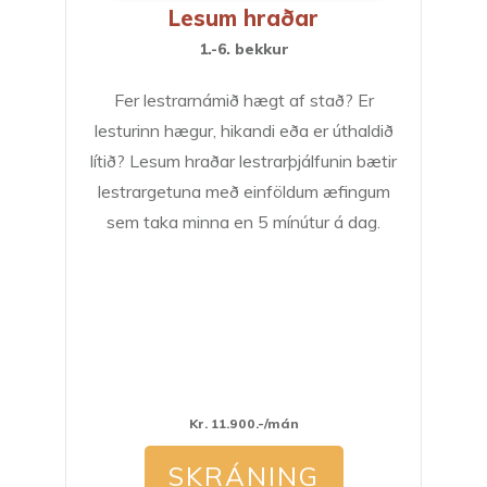
Lesum hraðar
1.-6. bekkur
Fer lestrarnámið hægt af stað? Er
lesturinn hægur, hikandi eða er úthaldið
lítið? Lesum hraðar lestrarþjálfunin bætir
lestrargetuna með einföldum æfingum
sem taka minna en 5 mínútur á dag.
Kr. 11.900.-/mán
SKRÁNING