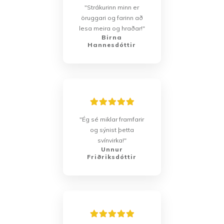
"Strákurinn minn er
öruggari og farinn að
lesa meira og hraðar!"
Birna
Hannesdóttir
"Ég sé miklar framfarir
og sýnist þetta
svínvirka!"
Unnur
Friðriksdóttir