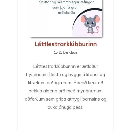
Léttlestrarklúbburinn
1.-2. bekkur
Léttlestrarklúbburinn er ætlaður
byrjendum í lestri og byggir á lifandi og
litrækum orðaglærum. Barnið lærir að
þekkja algeng orð með myndrænum
aðferðum sem grípa athygli barnsins og
auka áhuga þess.