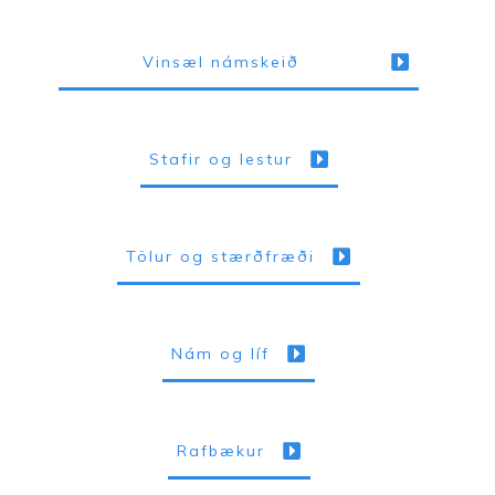
Vinsæl námskeið
Stafir og lestur
Tölur og stærðfræði
Nám og líf
Rafbækur