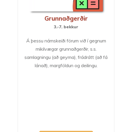
Grunnaðgerðir
3.-7. bekkur
Á þessu námskeiði förum við í gegnum
mikilvægar grunnaðgerðir, s.s.
samlagningu (að geyma), frádrátt (að fá
lánað), margföldun og deilingu.