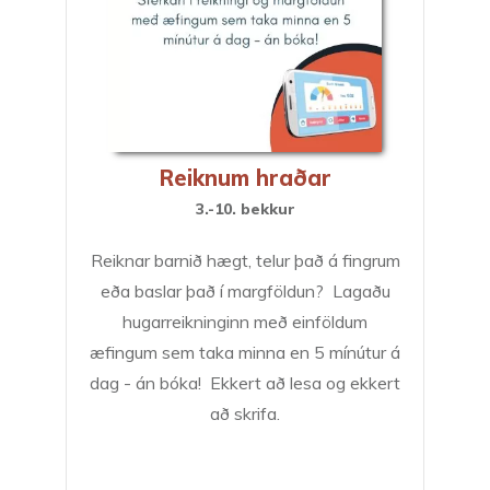
Reiknum hraðar
3.-10. bekkur
Reiknar barnið hægt, telur það á fingrum
eða baslar það í margföldun? Lagaðu
hugarreikninginn með einföldum
æfingum sem taka minna en 5 mínútur á
dag - án bóka! Ekkert að lesa og ekkert
að skrifa.