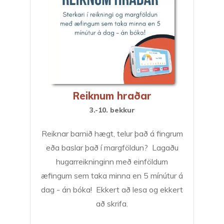
Reiknum hraðar
3.-10. bekkur
Reiknar barnið hægt, telur það á fingrum
eða baslar það í margföldun? Lagaðu
hugarreikninginn með einföldum
æfingum sem taka minna en 5 mínútur á
dag - án bóka! Ekkert að lesa og ekkert
að skrifa.