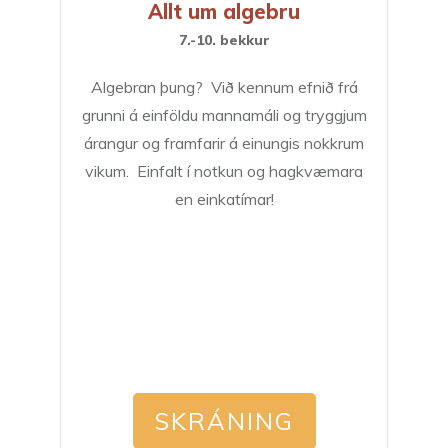
Allt um algebru
7.-10. bekkur
Algebran þung? Við kennum efnið frá
grunni á einföldu mannamáli og tryggjum
árangur og framfarir á einungis nokkrum
vikum. Einfalt í notkun og hagkvæmara
en einkatímar!
SKRÁNING