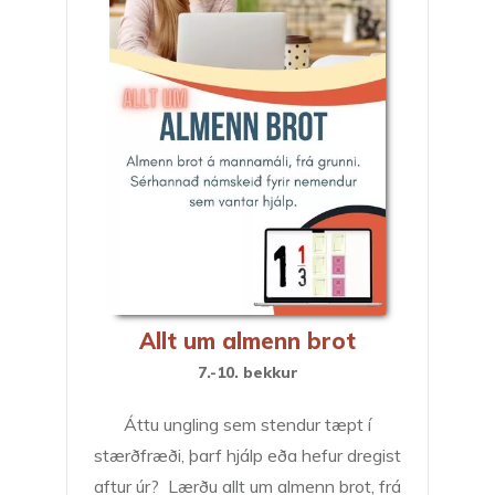
Allt um almenn brot
7.-10. bekkur
Áttu ungling sem stendur tæpt í
stærðfræði, þarf hjálp eða hefur dregist
aftur úr? Lærðu allt um almenn brot, frá