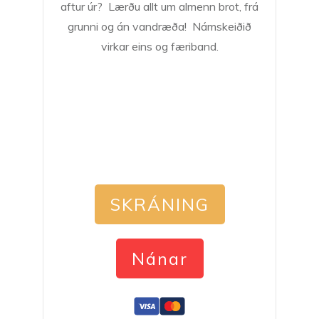
aftur úr? Lærðu allt um almenn brot, frá
grunni og án vandræða! Námskeiðið
virkar eins og færiband.
SKRÁNING
Nánar