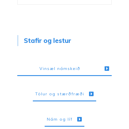
Stafir og lestur
Vinsæl námskeið
Tölur og stærðfræði
Nám og líf