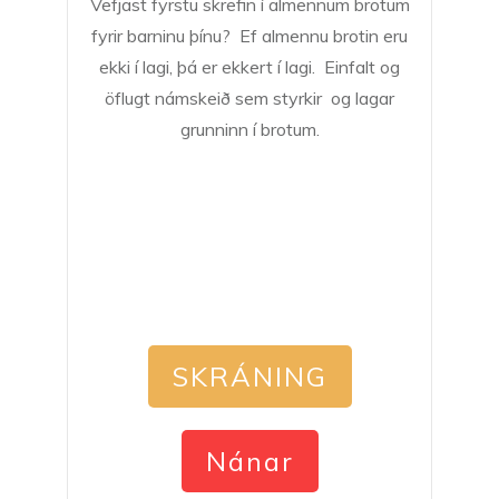
Vefjast fyrstu skrefin í almennum brotum
fyrir barninu þínu? Ef almennu brotin eru
ekki í lagi, þá er ekkert í lagi. Einfalt og
öflugt námskeið sem styrkir og lagar
grunninn í brotum.
SKRÁNING
Nánar