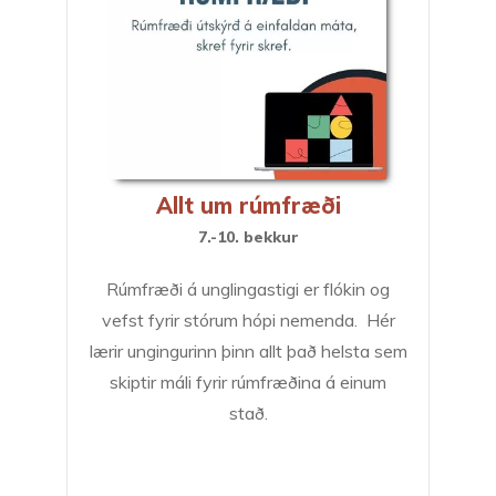
Allt um rúmfræði
7.-10. bekkur
Rúmfræði á unglingastigi er flókin og
vefst fyrir stórum hópi nemenda. Hér
lærir ungingurinn þinn allt það helsta sem
skiptir máli fyrir rúmfræðina á einum
stað.