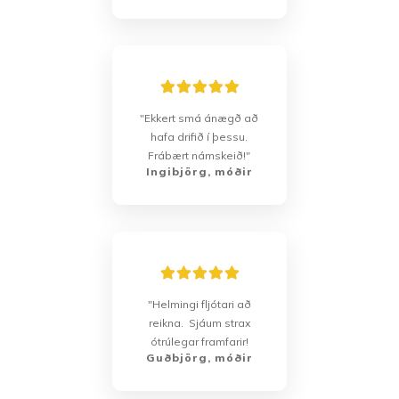
"Ekkert smá ánægð að
hafa drifið í þessu.
Frábært námskeið!"
Ingibjörg, móðir
"Helmingi fljótari að
reikna. Sjáum strax
ótrúlegar framfarir!
Guðbjörg, móðir