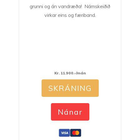
grunni og án vandræða! Námskeiðið
virkar eins og færiband.
Kr. 11.900.-/mán
SKRÁNING
Nánar