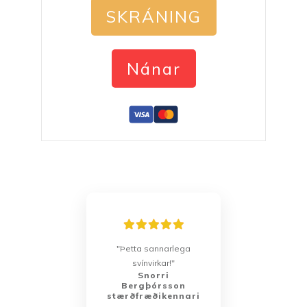
SKRÁNING
Nánar
"Þetta sannarlega
svínvirkar!"
Snorri
Bergþórsson
stærðfræðikennari