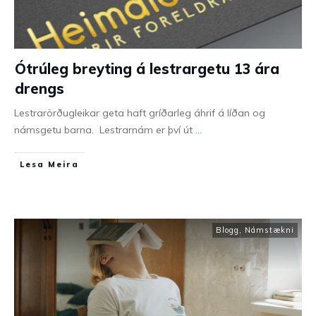
Ótrúleg breyting á lestrargetu 13 ára
drengs
Lestrarörðugleikar geta haft gríðarleg áhrif á líðan og
námsgetu barna. Lestrarnám er því út
...
Lesa Meira
Blogg
,
Námstækni