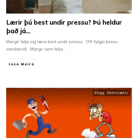
Lærir þú best undir pressu? Þú heldur
það já…
Margir telja sig læra best undir pressu. Oft fylgja þessu
vandamál. Margir sem telja
...
Lesa Meira
Blogg
,
Námstækni