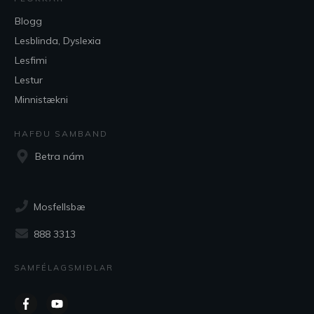
Blogg
Lesblinda, Dyslexia
Lesfimi
Lestur
Minnistækni
HAFÐU SAMBAND
Betra nám
Mosfellsbæ
888 3313
SAMFÉLAGSMIÐLAR