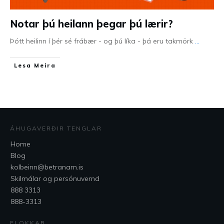
Notar þú heilann þegar þú lærir?
Þótt heilinn í þér sé frábær - og þú líka - þá eru takmörk
...
Lesa Meira
ÁHUGAVERÐIR TENGLAR
Home
Blog
kolbeinn@betranam.is
Skilmálar og persónuvernd
888 3313
888-3313
FLOKKAR