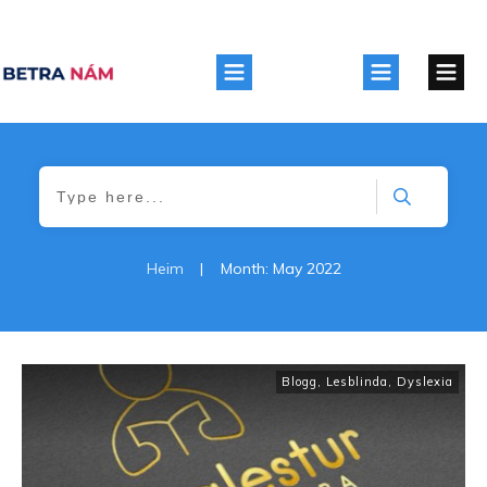
Heim
|
Month: May 2022
Blogg
,
Lesblinda, Dyslexia