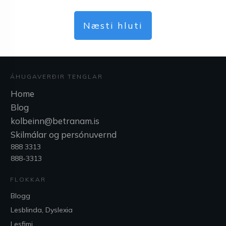
Næsti hluti
ÁHUGAVERÐIR TENGLAR
Home
Blog
kolbeinn@betranam.is
Skilmálar og persónuvernd
888 3313
888-3313
FLOKKAR
Blogg
Lesblinda, Dyslexia
Lesfimi