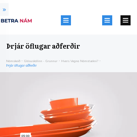
Þrjár öflugar aðferðir
Námskeið
Glósuskólinn - Grunnur
Hvers Vegna Námstækni?
Þrjár öflugar aðferðir