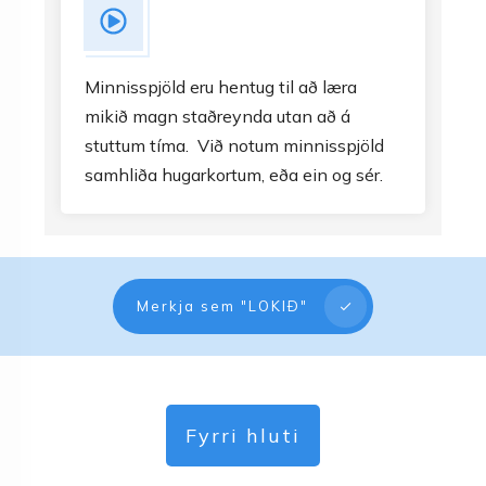
Minnisspjöld eru hentug til að læra
mikið magn staðreynda utan að á
stuttum tíma. Við notum minnisspjöld
samhliða hugarkortum, eða ein og sér.
Merkja sem "LOKIÐ"
Fyrri hluti