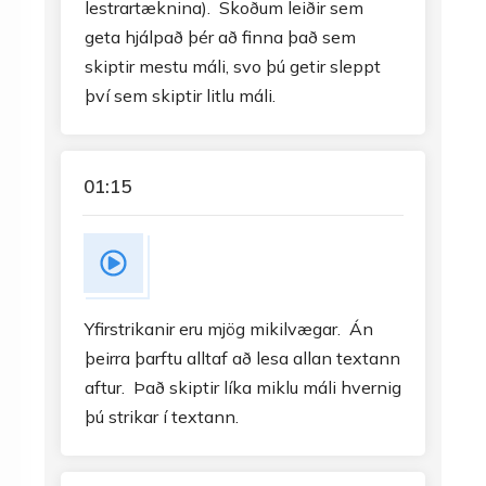
lestrartæknina). Skoðum leiðir sem
geta hjálpað þér að finna það sem
skiptir mestu máli, svo þú getir sleppt
því sem skiptir litlu máli.
01:15
Yfirstrikanir eru mjög mikilvægar. Án
þeirra þarftu alltaf að lesa allan textann
aftur. Það skiptir líka miklu máli hvernig
þú strikar í textann.