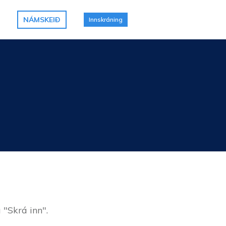
NÁMSKEIÐ
Innskráning
 "Skrá inn".