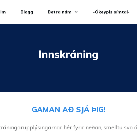
eim
Blogg
Betra nám
-Ókeypis símtal-
Innskráning
GAMAN AÐ SJÁ ÞIG!
kráningarupplýsingarnar hér fyrir neðan, smelltu svo á