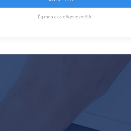
Ég man ekki aðgangsorðið