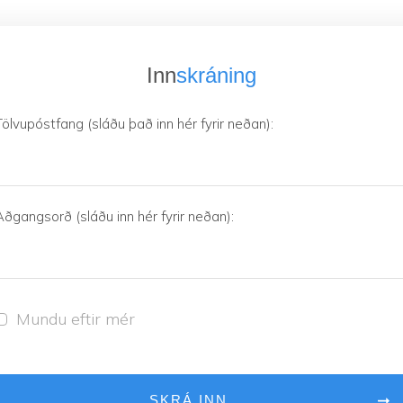
Inn
skráning
Tölvupóstfang (sláðu það inn hér fyrir neðan):
Aðgangsorð (sláðu inn hér fyrir neðan):
Mundu eftir mér
SKRÁ INN