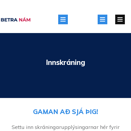
Innskráning
GAMAN AÐ SJÁ ÞIG!
Settu inn skráningarupplýsingarnar hér fyrir