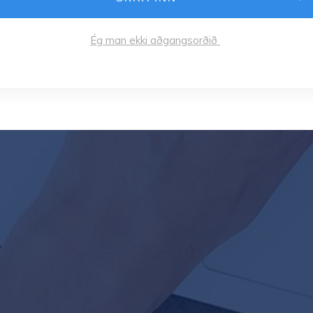
Ég man ekki aðgangsorðið