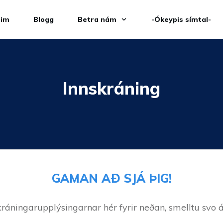
eim
Blogg
Betra nám
-Ókeypis símtal-
Innskráning
GAMAN AÐ SJÁ ÞIG!
kráningarupplýsingarnar hér fyrir neðan, smelltu svo á