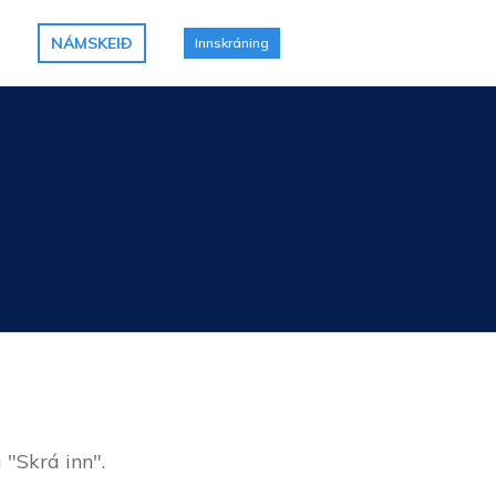
NÁMSKEIÐ
Innskráning
 "Skrá inn".