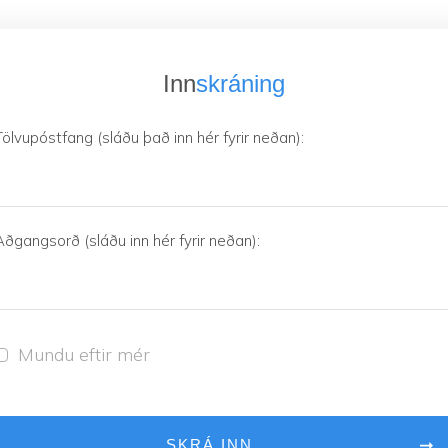
Inn
skráning
Tölvupóstfang (sláðu það inn hér fyrir neðan):
Aðgangsorð (sláðu inn hér fyrir neðan):
Mundu eftir mér
SKRÁ INN