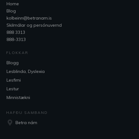
Home
Blog
kolbeinn@betranam.is
Skilmálar og persónuvernd
888 3313
888-3313
FLOKKAR
Blogg
Lesblinda, Dyslexia
Lesfimi
Lestur
Minnistækni
HAFÐU SAMBAND
Betra nám