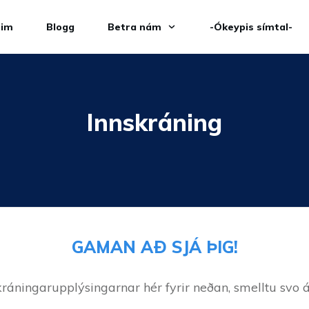
eim
Blogg
Betra nám
-Ókeypis símtal-
Innskráning
GAMAN AÐ SJÁ ÞIG!
kráningarupplýsingarnar hér fyrir neðan, smelltu svo á