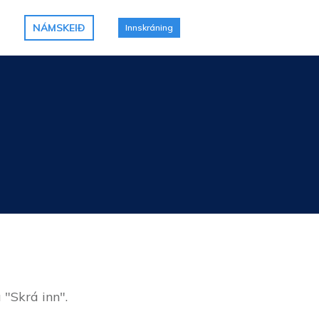
NÁMSKEIÐ
Innskráning
 "Skrá inn".