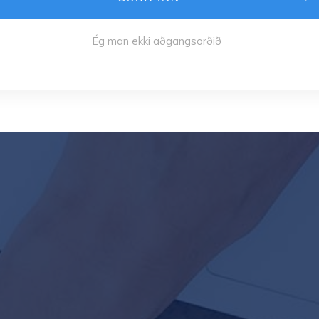
Ég man ekki aðgangsorðið