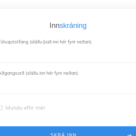
Inn
skráning
Tölvupóstfang (sláðu það inn hér fyrir neðan):
Aðgangsorð (sláðu inn hér fyrir neðan):
Mundu eftir mér
SKRÁ INN