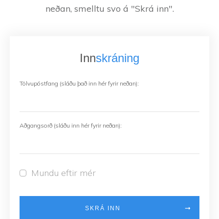
neðan, smelltu svo á "Skrá inn".
Inn
skráning
Tölvupóstfang (sláðu það inn hér fyrir neðan):
Aðgangsorð (sláðu inn hér fyrir neðan):
Mundu eftir mér
SKRÁ INN