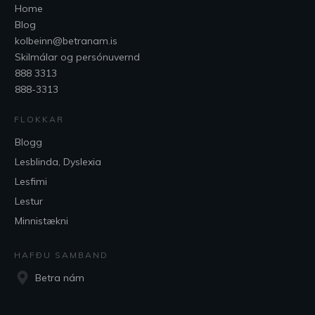
Home
Blog
kolbeinn@betranam.is
Skilmálar og persónuvernd
888 3313
888-3313
FLOKKAR
Blogg
Lesblinda, Dyslexia
Lesfimi
Lestur
Minnistækni
HAFÐU SAMBAND
Betra nám