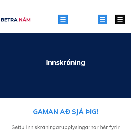
Innskráning
GAMAN AÐ SJÁ ÞIG!
Settu inn skráningarupplýsingarnar hér fyrir