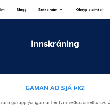
eim
Blogg
Betra nám
-Ókeypis símtal-
Innskráning
GAMAN AÐ SJÁ ÞIG!
kráningarupplýsingarnar hér fyrir neðan, smelltu svo á