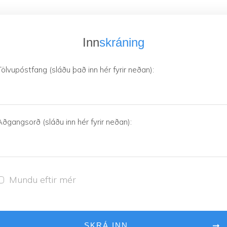
Inn
skráning
Tölvupóstfang (sláðu það inn hér fyrir neðan):
Aðgangsorð (sláðu inn hér fyrir neðan):
Mundu eftir mér
SKRÁ INN