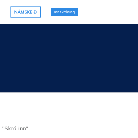
NÁMSKEIÐ
Innskráning
 "Skrá inn".