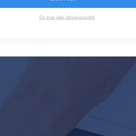
Ég man ekki aðgangsorðið