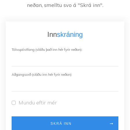
neðan, smelltu svo á "Skrá inn".
Inn
skráning
Tölvupóstfang (sláðu það inn hér fyrir neðan):
Aðgangsorð (sláðu inn hér fyrir neðan):
Mundu eftir mér
SKRÁ INN