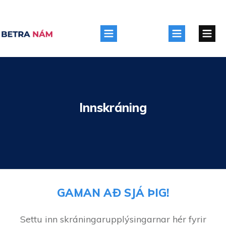
Innskráning
GAMAN AÐ SJÁ ÞIG!
Settu inn skráningarupplýsingarnar hér fyrir