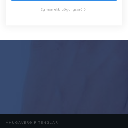
Ég man ekki aðgangsorðið
ÁHUGAVERÐIR TENGLAR