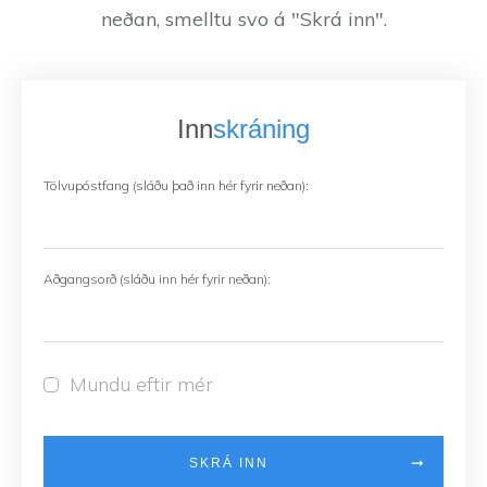
neðan, smelltu svo á "Skrá inn".
Inn
skráning
Tölvupóstfang (sláðu það inn hér fyrir neðan):
Aðgangsorð (sláðu inn hér fyrir neðan):
Mundu eftir mér
SKRÁ INN