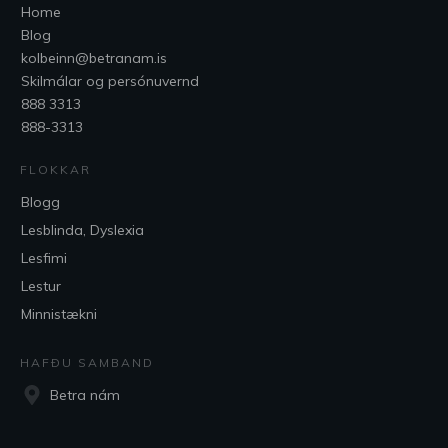
Home
Blog
kolbeinn@betranam.is
Skilmálar og persónuvernd
888 3313
888-3313
FLOKKAR
Blogg
Lesblinda, Dyslexia
Lesfimi
Lestur
Minnistækni
HAFÐU SAMBAND
Betra nám